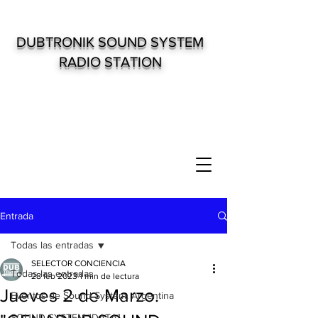
DUBTRONIK SOUND SYSTEM
RADIO STATION
Entrada
Todas las entradas
SELECTOR CONCIENCIA
Todas las entradas
28 feb 2023
1 min de lectura
Jueves 2 de Marzo.
Eventos de Sound System. Argentina
SOUND SYSTEM "DATA"