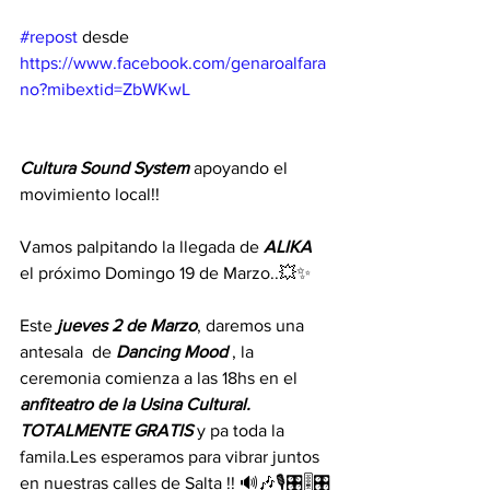
#repost
 desde 
https://www.facebook.com/genaroalfara
no?mibextid=ZbWKwL
Cultura Sound System
 apoyando el 
movimiento local!!
Vamos palpitando la llegada de 
ALIKA
el próximo Domingo 19 de Marzo..💥✨
Este 
jueves 2 de Marzo
, daremos una 
antesala  de 
Dancing Mood
 , la 
ceremonia comienza a las 18hs en el 
anfiteatro de la Usina Cultural. 
TOTALMENTE GRATIS
 y pa toda la 
famila.Les esperamos para vibrar juntos 
en nuestras calles de Salta !! 🔊🎶🎙️🎛️🎚️🎛️