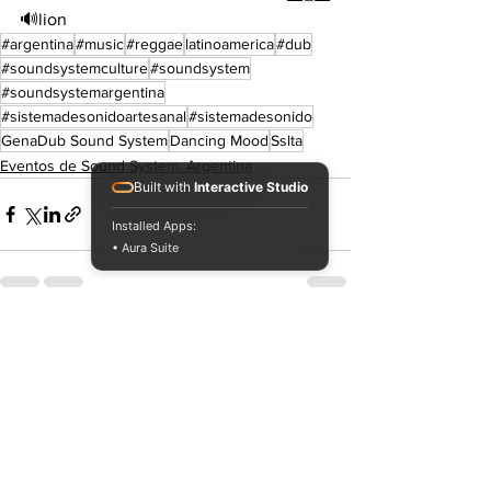
🔊lion
#argentina
#music
#reggae
latinoamerica
#dub
#soundsystemculture
#soundsystem
#soundsystemargentina
#sistemadesonidoartesanal
#sistemadesonido
GenaDub Sound System
Dancing Mood
Sslta
Eventos de Sound System. Argentina
Built with
Interactive Studio
Installed Apps:
• Aura Suite
Ver todo
Entradas recientes