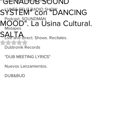
"GENADUB SOUND
LUNES FELIZ RADIO SHOW
SYSTEM" con "DANCING
Podcast. SOUNDMAN
MOOD". La Usina Cultural.
Mixtapes
SALTA
Live and direct. Shows. Recitales.
Obtuvo NaN de 5 estrellas.
Dubtronik Records
"DUB MEETING LYRICS"
Nuevos Lanzamientos.
DUB&BUD