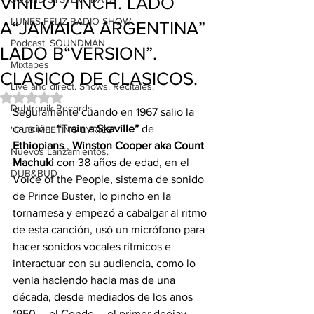
VINILO 7 INCH. LADO
LUNES FELIZ RADIO SHOW
A“JAMAICA ARGENTINA”
Podcast. SOUNDMAN
LADO B“VERSION”.
Mixtapes
CLASICO DE CLASICOS.
Live and direct. Shows. Recitales.
Obtuvo NaN de 5 estrellas.
Dubtronik Records
Seguramente cuando en 1967 salio la 
canción  
“Train a Skaville”
 de 
"DUB MEETING LYRICS"
Ethiopians
., 
Winston Cooper aka 
Count 
Nuevos Lanzamientos.
Machuki
 con 38 años de edad, en el 
DUB&BUD
Voice of the People, sistema de sonido 
de Prince Buster, lo pincho en la 
tornamesa y empezó a cabalgar al ritmo 
de esta canción, usó un micrófono para 
hacer sonidos vocales rítmicos e 
interactuar con su audiencia, como lo 
venia haciendo hacia mas de una 
década, desde mediados de los anos 
1950 … el Conde … el primer deejay 