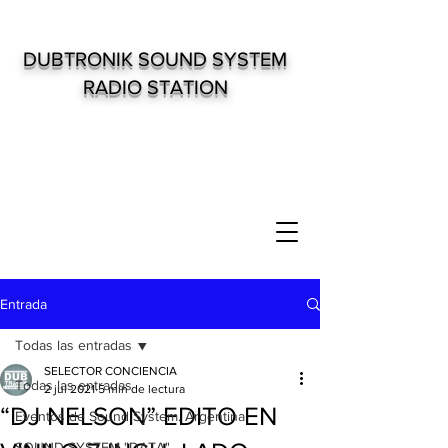
DUBTRONIK SOUND SYSTEM
RADIO STATION
Entrada
Todas las entradas
SELECTOR CONCIENCIA
Todas las entradas
2 jul 2021
5 min de lectura
“DJ NELSON” EDITO EN
Eventos de Sound System. Argentina
SOUND SYSTEM "DATA"