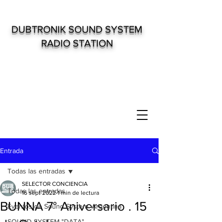
DUBTRONIK SOUND SYSTEM
RADIO STATION
Entrada
Todas las entradas
SELECTOR CONCIENCIA
Todas las entradas
16 sept 2022
1 min de lectura
BUNNA 7° Aniversario . 15
Eventos de Sound System. Argentina
SOUND SYSTEM "DATA"