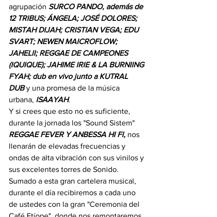
agrupación 
SURCO PANDO, además de 
12 TRIBUS; ÁNGELA; JOSÉ DOLORES; 
MISTAH DIJAH; CRISTIAN VEGA; EDU 
SVART; NEWEN MAICROFLOW; 
JAHELII; REGGAE DE CAMPEONES 
(IQUIQUE); JAHIME IRIE & LA BURNIING 
FYAH; dub en vivo junto a KUTRAL 
DUB 
y una promesa de la música 
urbana, 
ISAAYAH
.
Y si crees que esto no es suficiente, 
durante la jornada los "Sound Sistem" 
REGGAE FEVER Y ANBESSA HI FI, 
nos 
llenarán de elevadas frecuencias y 
ondas de alta vibración con sus vinilos y 
sus excelentes torres de Sonido.
Sumado a esta gran cartelera musical, 
durante el día recibiremos a cada uno 
de ustedes con la gran "Ceremonia del 
Café Etíope", donde nos remontaremos 