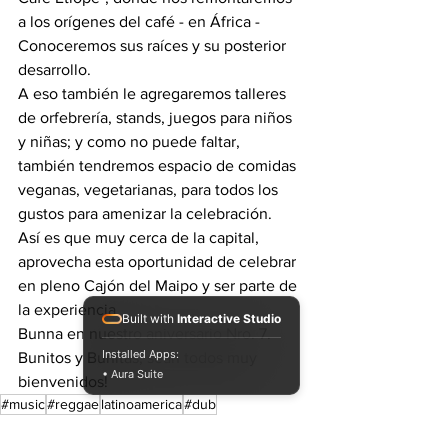
a los orígenes del café - en África - 
Conoceremos sus raíces y su posterior 
desarrollo.
A eso también le agregaremos talleres 
de orfebrería, stands, juegos para niños 
y niñas; y como no puede faltar, 
también tendremos espacio de comidas 
veganas, vegetarianas, para todos los 
gustos para amenizar la celebración.
Así es que muy cerca de la capital, 
aprovecha esta oportunidad de celebrar 
en pleno Cajón del Maipo y ser parte de 
la experiencia 
Built with
Interactive Studio
Bunna en nuestro aniversario Nro. 7.
Installed Apps:
Bunitos y Bunitas, sean todos muy 
• Aura Suite
bienvenidos!
#music
#reggae
latinoamerica
#dub
#soundsystemculture
live
#soundsystem
#dubwise