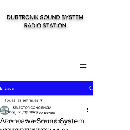
DUBTRONIK SOUND SYSTEM
RADIO STATION
Entrada
Todas las entradas
SELECTOR CONCIENCIA
Todas las entradas
4 jun 2023
1 min de lectura
Aconcawa Sound System.
Eventos de Sound System. Argentina
SOUND SYSTEM "DATA"