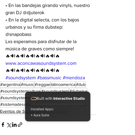
• En las bandejas girando vinyls, nuestro 
gran DJ @djuterok 
• En la digital selecta, con los bajos 
urbanos y su firma dubstep: 
@snapobass 
Lxs esperamos para disfrutar de la 
música de graves como siempre!
🔥🔊🔥🔊🔥🔊🔥🔊🔥🔊🔥
www.aconcawasoundsystem.com
🔥🔊🔥🔊🔥🔊🔥🔊🔥🔊🔥
#soundsystem
#bassmusic
#mendoza
#argentina
#music
#reggae
latinoamerica
#dub
#soundsystemculture
#soundsystem
#dubwise
#soundsystemargentina
Built with
Interactive Studio
#sistemadesonidoartesanal
#sistemadesonido
Installed Apps:
Eventos de Sound System. Argentina
• Aura Suite