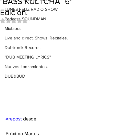
"BASS KULTCHA" 6°
LUNES FELIZ RADIO SHOW
Edición.
Podcast. SOUNDMAN
Obtuvo NaN de 5 estrellas.
Mixtapes
Live and direct. Shows. Recitales.
Dubtronik Records
"DUB MEETING LYRICS"
Nuevos Lanzamientos.
DUB&BUD
#repost
 desde
Próximo Martes