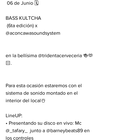
 06 de Junio 🗓️
BASS KULTCHA
 (6ta edición) x 
@aconcawasoundsystem 
en la bellísima @tridentacerveceria 🍻🫶
🏻. 
Para esta ocasión estaremos con el 
sistema de sonido montado en el 
interior del local☃️
LineUP:
• Presentando su disco en vivo: Mc 
@_tafary_  junto a @barneybeats89 en 
los controles