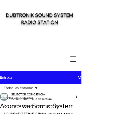
DUBTRONIK SOUND SYSTEM
RADIO STATION
Entrada
Todas las entradas
SELECTOR CONCIENCIA
Todas las entradas
22 sept 2023
1 min de lectura
Aconcawa Sound System
Eventos de Sound System. Argentina
SOUND SYSTEM "DATA"