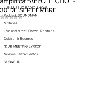
amplifica "ALTO TECHO" -
LUNES FELIZ RADIO SHOW
30 DE SEPTIEMBRE
Podcast. SOUNDMAN
Obtuvo NaN de 5 estrellas.
Mixtapes
Live and direct. Shows. Recitales.
Dubtronik Records
"DUB MEETING LYRICS"
Nuevos Lanzamientos.
DUB&BUD