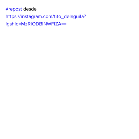
#repost
 desde 
https://instagram.com/tito_delaguila?
igshid=MzRlODBiNWFlZA==