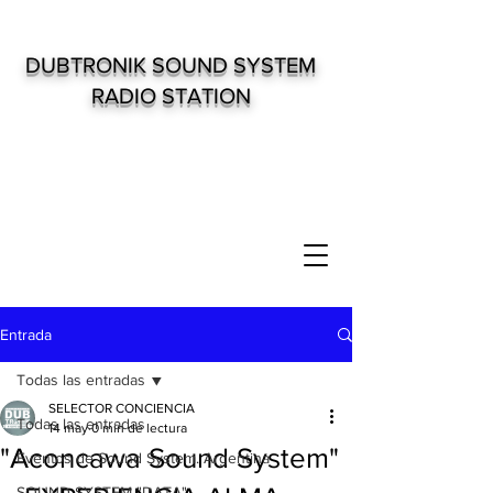
DUBTRONIK SOUND SYSTEM
RADIO STATION
Entrada
Todas las entradas
SELECTOR CONCIENCIA
Todas las entradas
14 may
0 min de lectura
"Aconcawa Sound System"
Eventos de Sound System. Argentina
SOUND SYSTEM "DATA"