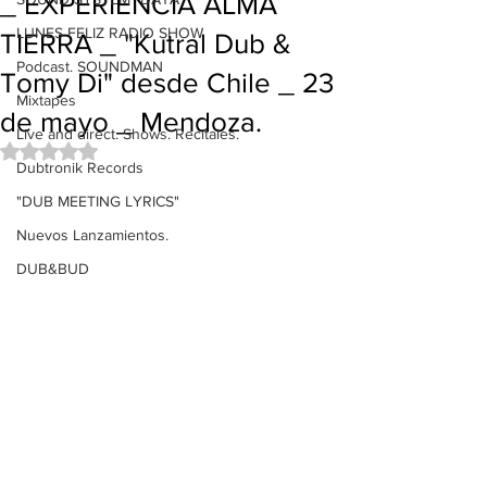
_ EXPERIENCIA ALMA
LUNES FELIZ RADIO SHOW
TIERRA _ "Kutral Dub &
Podcast. SOUNDMAN
Tomy Di" desde Chile _ 23
Mixtapes
de mayo _ Mendoza.
Live and direct. Shows. Recitales.
Obtuvo NaN de 5 estrellas.
Dubtronik Records
"DUB MEETING LYRICS"
Nuevos Lanzamientos.
DUB&BUD