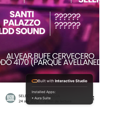
Built with
Interactive Studio
Installed Apps:
• Aura Suite
SELECTOR CONCIENCIA
24 abr 2023
2 min de lectura
"ENCUENTRO DE
SELECTORES" VOL. 3 -