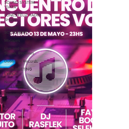
SOUND SYSTEM
"DATA"
LUNES FELIZ RADIO
SHOW
Podcast.
SOUNDMAN
Mixtapes
Live and direct.
Shows. Recitales.
Dubtronik Records
"DUB MEETING
LYRICS"
Nuevos
Lanzamientos.
DUB&BUD