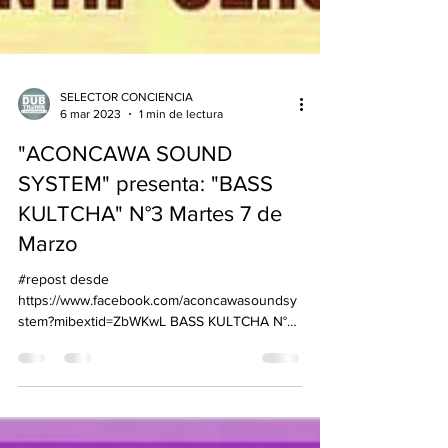
SELECTOR CONCIENCIA
6 mar 2023
1 min de lectura
"ACONCAWA SOUND
SYSTEM" presenta: "BASS
KULTCHA" N°3 Martes 7 de
Marzo
#repost desde
https://www.facebook.com/aconcawasoundsy
stem?mibextid=ZbWKwL BASS KULTCHA N°3
Martes 7 de Marzo de 20hs a 23hs.
Olascoaga...