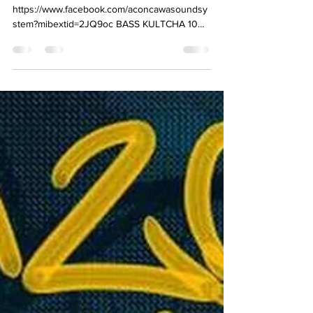
#repost
https://www.facebook.com/aconcawasoundsy
stem?mibextid=2JQ9oc BASS KULTCHA 10ma
Edición desde la hermosísima
@tridentacerveceria...