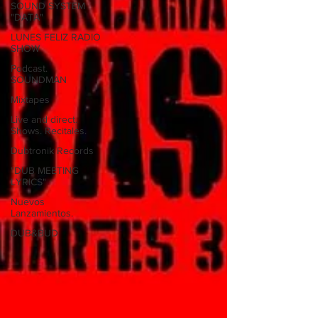
SOUND SYSTEM
"DATA"
LUNES FELIZ RADIO
SHOW
Podcast.
SOUNDMAN
Mixtapes
Live and direct.
Shows. Recitales.
Dubtronik Records
"DUB MEETING
LYRICS"
Nuevos
Lanzamientos.
DUB&BUD