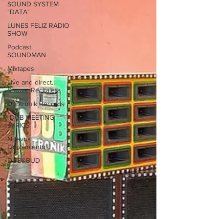
SOUND SYSTEM
"DATA"
LUNES FELIZ RADIO
SHOW
Podcast.
SOUNDMAN
Mixtapes
Live and direct.
Shows. Recitales.
Dubtronik Records
"DUB MEETING
LYRICS"
Nuevos
Lanzamientos.
DUB&BUD