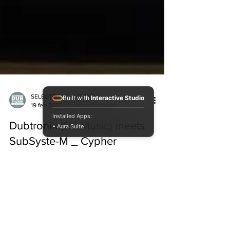
Built with
Interactive Studio
Installed Apps:
• Aura Suite
SELECTOR CONCIENCIA
19 feb 2022
1 min de lectura
Dubtronik (SC Music) meets
SubSyste-M _ Cypher
FreeStyle (One Shot)
ESTRENO
💣💚💛❤🇯🇲 🇦🇷 Estreno Domingo 20/02