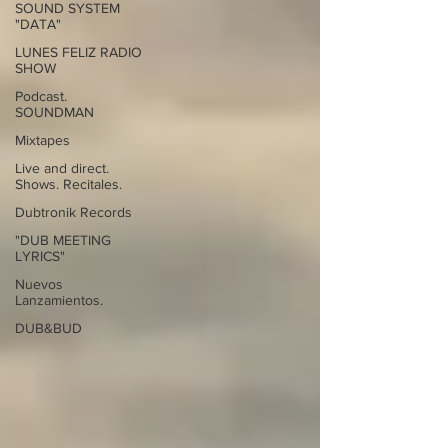
SOUND SYSTEM
"DATA"
LUNES FELIZ RADIO
SHOW
Podcast.
SOUNDMAN
Mixtapes
Live and direct.
Shows. Recitales.
Dubtronik Records
"DUB MEETING
LYRICS"
Nuevos
Lanzamientos.
DUB&BUD