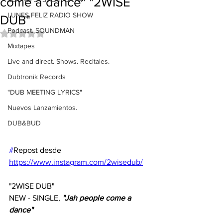
come a dance" "2WISE
LUNES FELIZ RADIO SHOW
DUB"
Podcast. SOUNDMAN
Obtuvo NaN de 5 estrellas.
Mixtapes
Live and direct. Shows. Recitales.
Dubtronik Records
"DUB MEETING LYRICS"
Nuevos Lanzamientos.
DUB&BUD
#
Repost desde 
https://www.instagram.com/2wisedub/
"2WISE DUB" 
NEW - SINGLE, 
"Jah people come a 
dance"