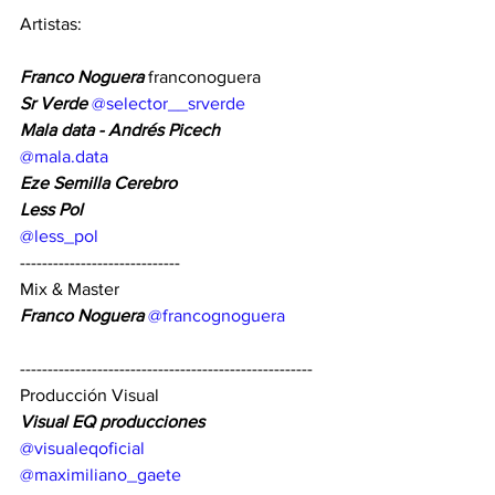
Artistas:
Franco Noguera
 franconoguera
Sr Verde 
@selector__srverde
Mala data - Andrés Picech
@mala.data
Eze Semilla Cerebro
Less Pol
@less_pol
-----------------------------
Mix & Master
Franco Noguera
@francognoguera
-----------------------------------------------------
Producción Visual
Visual EQ producciones
@visualeqoficial
@maximiliano_gaete