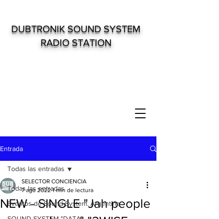
DUBTRONIK SOUND SYSTEM
RADIO STATION
Entrada
Todas las entradas
SELECTOR CONCIENCIA
Todas las entradas
7 ago 2022
1 min de lectura
NEW - SINGLE "Jah people
Eventos de Sound System. Argentina
SOUND SYSTEM "DATA"