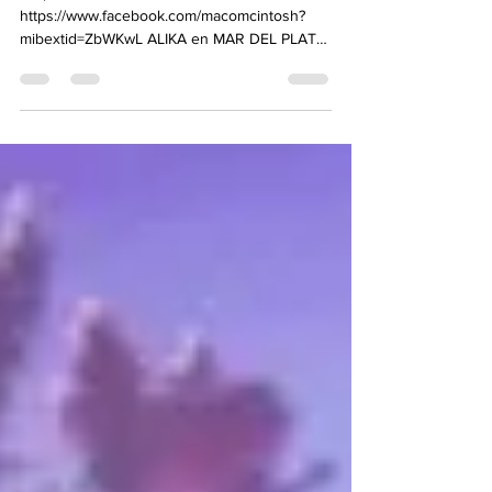
febrero
#repost desde
https://www.facebook.com/macomcintosh?
mibextid=ZbWKwL ALIKA en MAR DEL PLATA
TE INVITA AL @ccave2023 Alberti (3723) El...