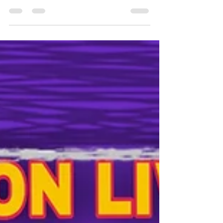
uynpO8z_O0uF2JDg No More Running -
Alika Feat Sista Eyerie Sista Eyerie IG:...