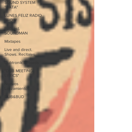
SOUND SYSTEM
"DATA"
LUNES FELIZ RADIO
SHOW
Podcast.
SOUNDMAN
Mixtapes
Live and direct.
Shows. Recitales.
Dubtronik Records
"DUB MEETING
LYRICS"
Nuevos
Lanzamientos.
DUB&BUD