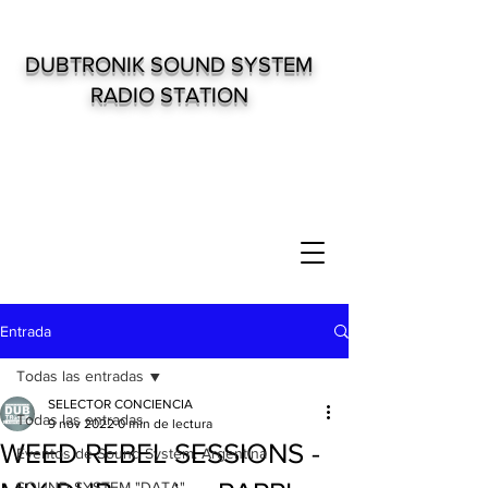
DUBTRONIK SOUND SYSTEM
RADIO STATION
Entrada
Todas las entradas
SELECTOR CONCIENCIA
Todas las entradas
9 nov 2022
0 min de lectura
WEED REBEL SESSIONS -
Eventos de Sound System. Argentina
SOUND SYSTEM "DATA"