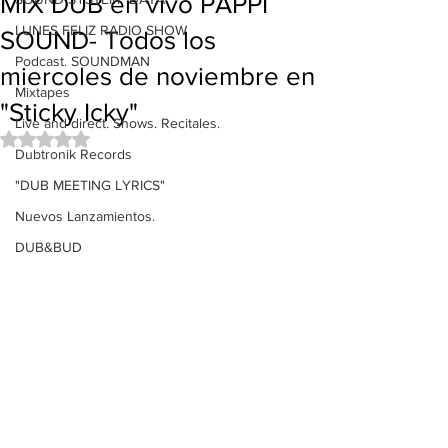
MIX DUB en vivo PAPPI
LUNES FELIZ RADIO SHOW
SOUND- Todos los
Podcast. SOUNDMAN
miercoles de noviembre en
Mixtapes
"Sticky Icky"
Live and direct. Shows. Recitales.
Obtuvo NaN de 5 estrellas.
Dubtronik Records
"DUB MEETING LYRICS"
Nuevos Lanzamientos.
DUB&BUD