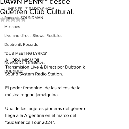
DAWN PENN " desde
LUNES FELIZ RADIO SHOW
Quetren Club Cultural.
Podcast. SOUNDMAN
Obtuvo NaN de 5 estrellas.
Mixtapes
Live and direct. Shows. Recitales.
Dubtronik Records
"DUB MEETING LYRICS"
AHORA MISMO!!
Nuevos Lanzamientos.
Transmisión Live & Direct por Dubtronik 
DUB&BUD
Sound System Radio Station.
El poder femenino  de las raices de la  
música reggae jamaiquina.
Una de las mujeres pioneras del género 
llega a la Argentina en el marco del 
"Sudamerica Tour 2024".