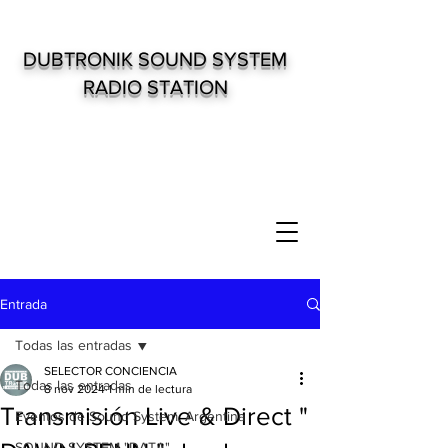
DUBTRONIK SOUND SYSTEM
RADIO STATION
Entrada
Todas las entradas
SELECTOR CONCIENCIA
Todas las entradas
8 nov 2024
1 min de lectura
Transmisión Live & Direct "
Eventos de Sound System. Argentina
SOUND SYSTEM "DATA"