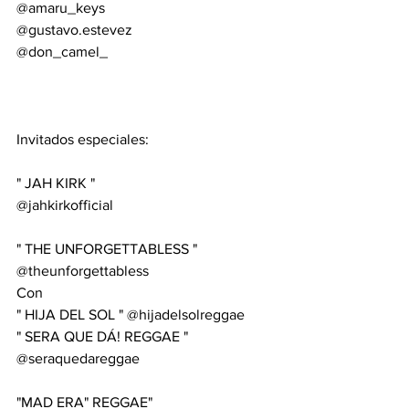
@amaru_keys
@gustavo.estevez
@don_camel_
Invitados especiales: 
" JAH KIRK "
@jahkirkofficial
" THE UNFORGETTABLESS "
@theunforgettabless
Con 
" HIJA DEL SOL " @hijadelsolreggae
" SERA QUE DÁ! REGGAE "
@seraquedareggae
"MAD ERA" REGGAE"