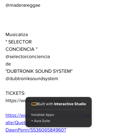
@maderareggae
Musicaliza
" SELECTOR
CONCIENCIA "
@selectorconciencia
de 
"DUBTRONIK SOUND SYSTEM"
@dubtroniksoundsystem
TICKETS:
https://www.tuentrada.com/
Built with
Interactive Studio
Installed Apps:
https://www.tuentrada.com/eventos/det
• Aura Suite
alle/QuetrenCC-
DawnPenn/553606584960?