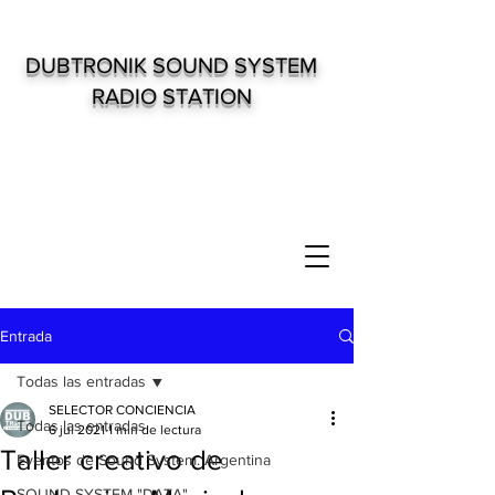
DUBTRONIK SOUND SYSTEM
RADIO STATION
Entrada
Todas las entradas
SELECTOR CONCIENCIA
Todas las entradas
6 jul 2021
1 min de lectura
Taller creativo de
Eventos de Sound System. Argentina
SOUND SYSTEM "DATA"