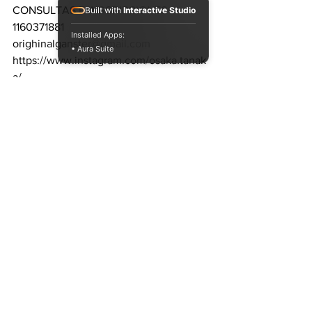
CONSULTAS E INSCRIPCIONES 
Built with
Interactive Studio
1160371881
Installed Apps:
orighinalganster@gmail.com
• Aura Suite
https://www.instagram.com/osaka.tanak
a/
Ver todo
Entradas recientes