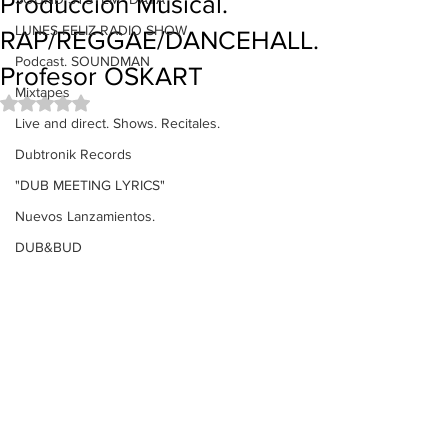
Produccion Musical.
LUNES FELIZ RADIO SHOW
RAP/REGGAE/DANCEHALL.
Podcast. SOUNDMAN
Profesor OSKART
Mixtapes
Obtuvo NaN de 5 estrellas.
Live and direct. Shows. Recitales.
Dubtronik Records
"DUB MEETING LYRICS"
Nuevos Lanzamientos.
DUB&BUD