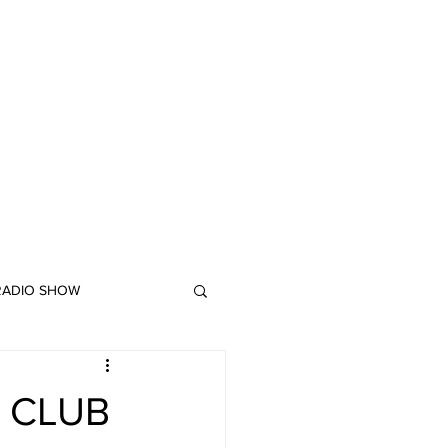
 RADIO SHOW
"DUB MEETING LYRICS"
R CLUB