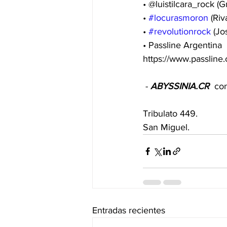
• @luistilcara_rock (
• 
#locurasmoron
 (Ri
• 
#revolutionrock
 (J
• Passline Argentina 
https://www.passline.
 - 
ABYSSINIA.CR
  co
Tribulato 449.
San Miguel.
Entradas recientes