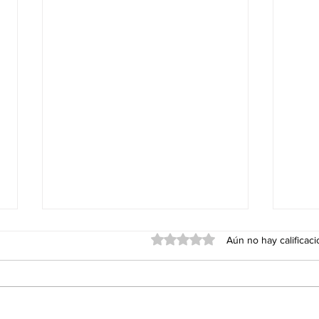
Obtuvo 0 de 5 estrellas.
Aún no hay calificac