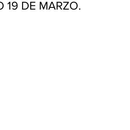
BUD
O 19 DE MARZO.
trellas.