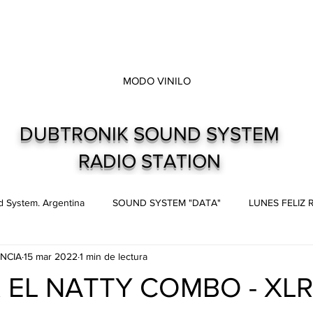
MODO VINILO
DUBTRONIK SOUND SYSTEM
RADIO STATION
 System. Argentina
SOUND SYSTEM "DATA"
LUNES FELIZ
NCIA
15 mar 2022
1 min de lectura
s
Live and direct. Shows. Recitales.
Dubtronik Records
& EL NATTY COMBO - XL