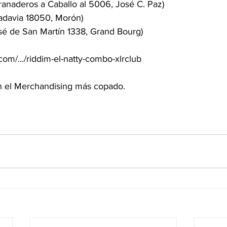
Granaderos a Caballo al 5006, José C. Paz)
vadavia 18050, Morón)
osé de San Martín 1338, Grand Bourg)
com/.../riddim-el-natty-combo-xlrclub 
n el Merchandising más copado.