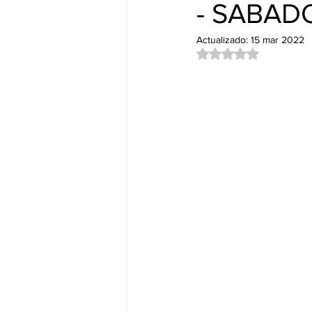
Nuevos Lanzamientos.
DUB&
- SABAD
Actualizado:
15 mar 2022
Obtuvo NaN de 5 es