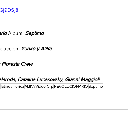
DGj9DSj8
rio
 Album: 
Septimo
oducción: 
Yuriko y Alika
 Floresta Crew
laroda, Catalina Lucasovsky, Gianni Maggioli
e
latinoamerica
ALIKA
Video Clip
REVOLUCIONARIO
Séptimo