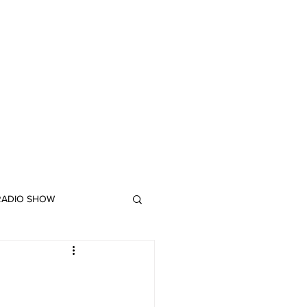
 RADIO SHOW
"DUB MEETING LYRICS"