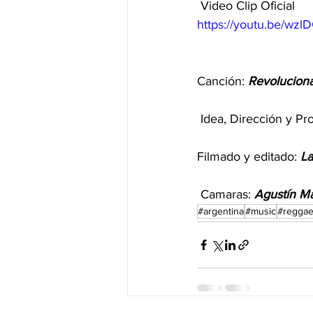
 Video Clip Oficial 
https://youtu.be/wzl
Canción: 
Revoluciona
 Idea, Dirección y Pr
Filmado y editado: 
La
 Camaras: 
Agustín Ma
#argentina
#music
#regga