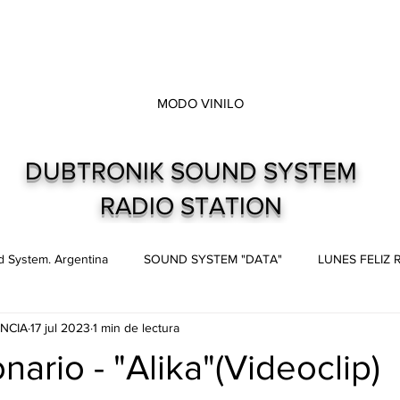
MODO VINILO
DUBTRONIK SOUND SYSTEM
RADIO STATION
 System. Argentina
SOUND SYSTEM "DATA"
LUNES FELIZ
NCIA
17 jul 2023
1 min de lectura
s
Live and direct. Shows. Recitales.
Dubtronik Records
nario - "Alika"(Videoclip)
trellas.