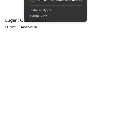
Installed Apps:
• Aura Suite
Lugar : OESTE ROCK.
Isidro Casanova.
AYUDANOS A DIFUNDIR ESTA 
PRESENTACION Y VERAS QUE BIEN SE 
SIENTE COMPARTIR Y APOYAR 
NUESTA MUSICA LOCAL.
MORE FYAH ☄
#deejays
#toasters
#selectores
#shanking
#toasting
#deejaystyle
#singjay
#cantantes
#argentina
#reggae
live
#dubwise
#deejays
#deejaystyle
#singjay
#cantantes
#toasters
#toasting
#selectores
#shanking