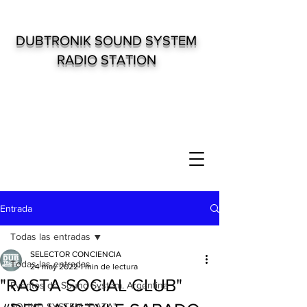
DUBTRONIK SOUND SYSTEM
RADIO STATION
Entrada
Todas las entradas
SELECTOR CONCIENCIA
Todas las entradas
24 may 2022
1 min de lectura
"RASTA SOCIAL CLUB"
Eventos de Sound System. Argentina
SOUND SYSTEM "DATA"