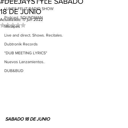
#DEEJAYSTYLE SABADO
LUNES FELIZ RADIO SHOW
18 DE JUNIO
Podcast. SOUNDMAN
Actualizado:
17 jun 2022
Obtuvo NaN de 5 estrellas.
Mixtapes
Live and direct. Shows. Recitales.
Dubtronik Records
"DUB MEETING LYRICS"
Nuevos Lanzamientos.
DUB&BUD
SABADO 18 DE JUNIO