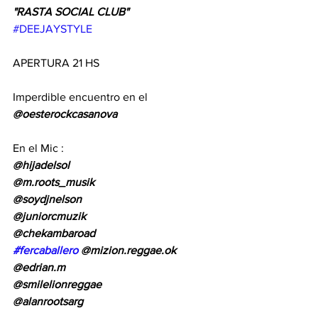
"RASTA SOCIAL CLUB"
#DEEJAYSTYLE
APERTURA 21 HS
Imperdible encuentro en el 
@oesterockcasanova 
En el Mic :
@hijadelsol 
@m.roots_musik 
@soydjnelson 
@juniorcmuzik 
@chekambaroad 
#fercaballero
 @mizion.reggae.ok
@edrian.m 
@smilelionreggae 
@alanrootsarg