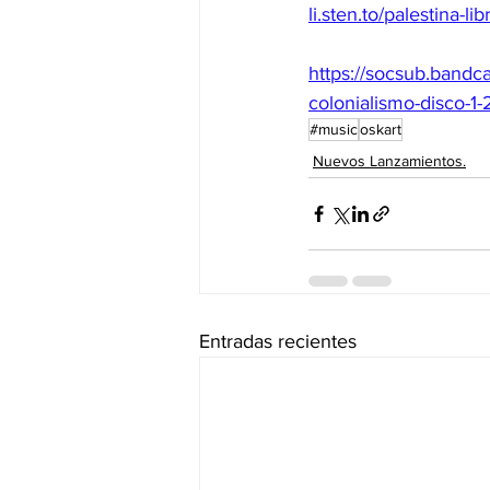
li.sten.to/palestina-lib
https://socsub.bandca
colonialismo-disco-1-
#music
oskart
Nuevos Lanzamientos.
Entradas recientes