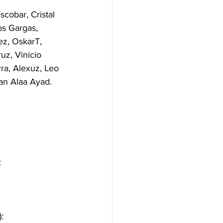
cobar, Cristal 
os Gargas, 
z, OskarT, 
z, Vinicio 
ra, Alexuz, Leo 
san Alaa Ayad.
 
: 