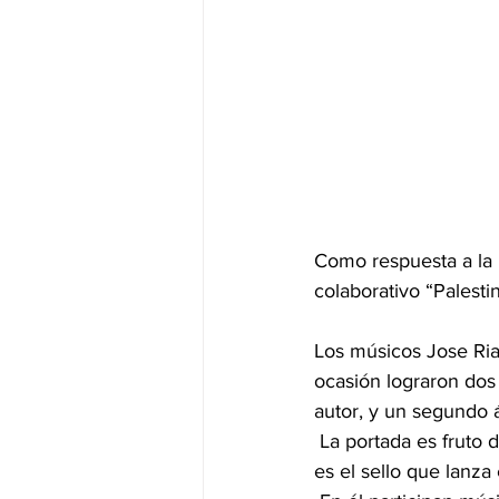
Como respuesta a la
colaborativo “Palesti
Los músicos Jose Ria
ocasión lograron dos 
autor, y un segundo 
 La portada es fruto del trabajo el artista gráfico palestino-chileno Rasan Abu Apara y Socsub 
es el sello que lanza 