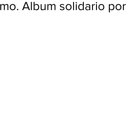
BUD
smo. Album solidario por
.
trellas.