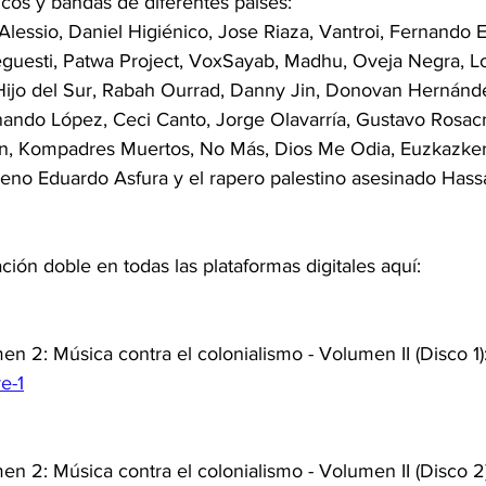
icos y bandas de diferentes países: 
lessio, Daniel Higiénico, Jose Riaza, Vantroi, Fernando Es
eguesti, Patwa Project, VoxSayab, Madhu, Oveja Negra, L
Hijo del Sur, Rabah Ourrad, Danny Jin, Donovan Hernánde
ando López, Ceci Canto, Jorge Olavarría, Gustavo Rosacru
ton, Kompadres Muertos, No Más, Dios Me Odia, Euzkazker
ileno Eduardo Asfura y el rapero palestino asesinado Has
ión doble en todas las plataformas digitales aquí:
en 2: Música contra el colonialismo - Volumen II (Disco 1):
re-1
en 2: Música contra el colonialismo - Volumen II (Disco 2)