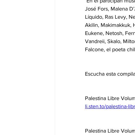
 En él participan mús
José Fors, Malena D’A
Líquido, Ras Levy, N
Akilin, Makimakkuk, 
Eukene, Netosh, Fern
Vandreii, Skalo, Mil
Falcone, el poeta ch
Escucha esta compilac
Palestina Libre Volum
li.sten.to/palestina-lib
Palestina Libre Volum