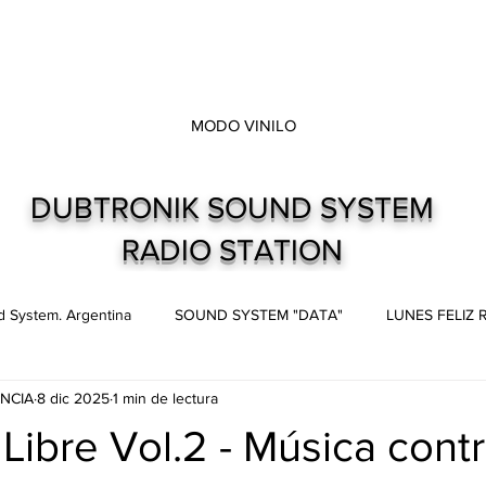
MODO VINILO
DUBTRONIK SOUND SYSTEM
RADIO STATION
 System. Argentina
SOUND SYSTEM "DATA"
LUNES FELIZ
NCIA
8 dic 2025
1 min de lectura
s
Live and direct. Shows. Recitales.
Dubtronik Records
 Libre Vol.2 - Música contr