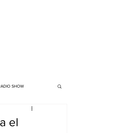
 RADIO SHOW
"DUB MEETING LYRICS"
a el