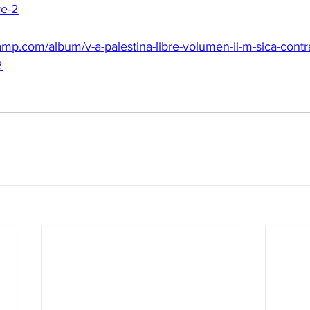
re-2
mp.com/album/v-a-palestina-libre-volumen-ii-m-sica-contra
2