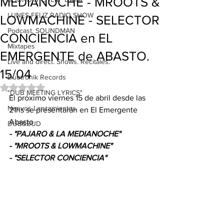
MEDIANOCHE - MROOTS &
LUNES FELIZ RADIO SHOW
LOWMACHINE - SELECTOR
Podcast. SOUNDMAN
CONCIENCIA en EL
Mixtapes
EMERGENTE de ABASTO.
Live and direct. Shows. Recitales.
15/04
Dubtronik Records
Obtuvo NaN de 5 estrellas.
"DUB MEETING LYRICS"
El próximo viernes 15 de abril desde las 
Nuevos Lanzamientos.
21hs se presentarán en El Emergente 
Abasto 
DUB&BUD
- "PAJARO & LA MEDIANOCHE" 
- "MROOTS & LOWMACHINE"
- "SELECTOR CONCIENCIA"