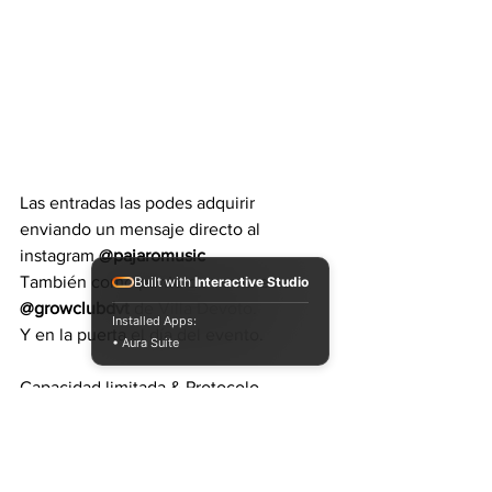
Las entradas las podes adquirir 
enviando un mensaje directo al 
instagram 
@pajaromusic
También como punto de venta esta 
Built with
Interactive Studio
@growclubdvt
 de Villa Devoto.
Installed Apps:
Y en la puerta el día del evento.
• Aura Suite
Capacidad limitada & Protocolo.
Organiza: 
@paktoproducciones