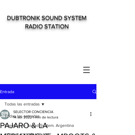
DUBTRONIK SOUND SYSTEM
RADIO STATION
Entrada
Todas las entradas
SELECTOR CONCIENCIA
Todas las entradas
14 abr 2022
1 min de lectura
PAJARO & LA
Eventos de Sound System. Argentina
SOUND SYSTEM "DATA"