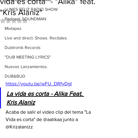
vida es corta" - "Alika" feat.
LUNES FELIZ RADIO SHOW
"Kris Alaniz"
Podcast. SOUNDMAN
Obtuvo NaN de 5 estrellas.
Mixtapes
Live and direct. Shows. Recitales.
Dubtronik Records
"DUB MEETING LYRICS"
Nuevos Lanzamientos.
DUB&BUD
https://youtu.be/wFU_DRfyDgI
La vida es corta - Alika Feat. 
Kris Alaniz
Acaba de salir el video clip del tema "La 
Vida es corta" de @aalikaa junto a 
@Krizalanizz