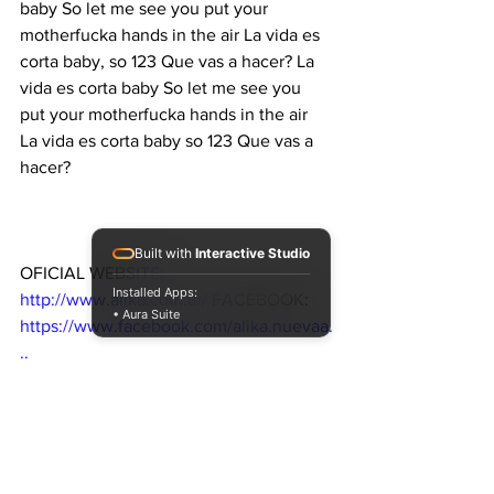
baby So let me see you put your 
motherfucka hands in the air La vida es 
corta baby, so 123 Que vas a hacer? La 
vida es corta baby So let me see you 
put your motherfucka hands in the air 
La vida es corta baby so 123 Que vas a 
hacer? 
Built with
Interactive Studio
OFICIAL WEBSITE: 
Installed Apps:
http://www.alika.com.ar/
 FACEBOOK: 
• Aura Suite
https://www.facebook.com/alika.nuevaa.
..
TWITTER 
https://twitter.com/AlikaAlianza
INSTAGRAM 
https://www.instagram.com/aalikaa/
SOUNDCLOUD 