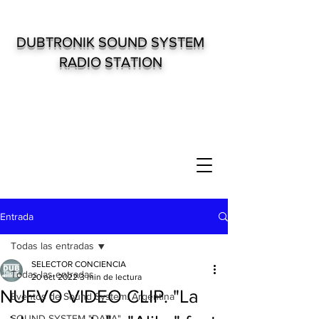
DUBTRONIK SOUND SYSTEM
RADIO STATION
Entrada
Todas las entradas
SELECTOR CONCIENCIA
Todas las entradas
20 oct 2022
3 min de lectura
NUEVO VIDEO CLIP. "La
Eventos de Sound System. Argentina
SOUND SYSTEM "DATA"