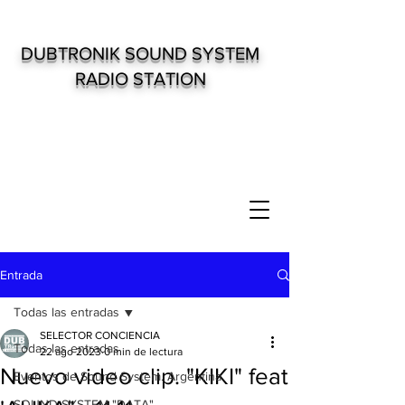
DUBTRONIK SOUND SYSTEM
RADIO STATION
Entrada
Todas las entradas
SELECTOR CONCIENCIA
Todas las entradas
22 ago 2023
0 min de lectura
Nuevo video clip. "KIKI" feat
Eventos de Sound System. Argentina
SOUND SYSTEM "DATA"