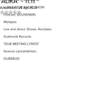
'ALIKA" - 11:11
LUNES FELIZ RADIO SHOW
Actualizado:
25 ago 2023
Obtuvo NaN de 5 estrellas.
Podcast. SOUNDMAN
Mixtapes
Live and direct. Shows. Recitales.
Dubtronik Records
"DUB MEETING LYRICS"
Nuevos Lanzamientos.
DUB&BUD