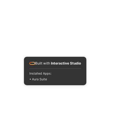
Built with
Interactive Studio
Installed Apps:
• Aura Suite
#music
#alika
#kiki
#11:11
#videoclip
#NEW