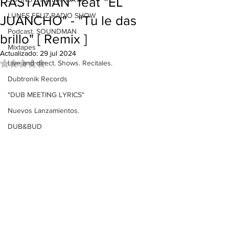
RASTAMAN" feat "EL
LUNES FELIZ RADIO SHOW
JUANCHO" - "Tu le das
Podcast. SOUNDMAN
brillo" [ Remix ]
Mixtapes
Actualizado:
29 jul 2024
Live and direct. Shows. Recitales.
Obtuvo NaN de 5 estrellas.
Dubtronik Records
"DUB MEETING LYRICS"
Nuevos Lanzamientos.
DUB&BUD