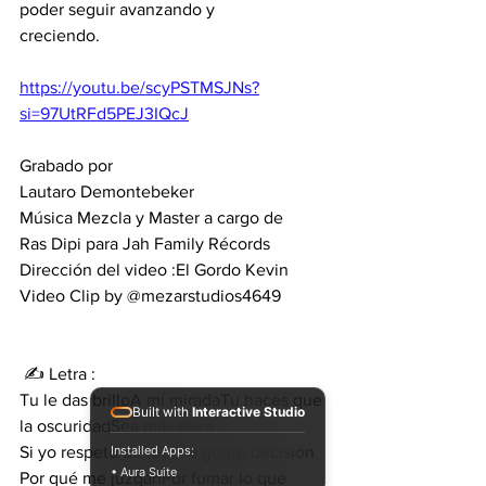
poder seguir avanzando y
creciendo.
https://youtu.be/scyPSTMSJNs?
si=97UtRFd5PEJ3IQcJ
Grabado por 
Lautaro Demontebeker
Música Mezcla y Master a cargo de  
Ras Dipi para Jah Family Récords
Dirección del video :El Gordo Kevin
Video Clip by ‪@mezarstudios4649‬​ 
 ✍️ Letra :    
Tu le das brilloA mí miradaTu haces que 
Built with
Interactive Studio
la oscuridadSea más clara
Si yo respeto de toda la gente decisión 
Installed Apps:
• Aura Suite
Por qué me juzganPor fumar lo que 