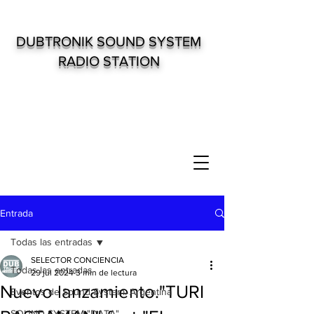
DUBTRONIK SOUND SYSTEM
RADIO STATION
Entrada
Todas las entradas
SELECTOR CONCIENCIA
Todas las entradas
29 jul 2024
3 min de lectura
Nuevo lanzamiento."TURI
Eventos de Sound System. Argentina
SOUND SYSTEM "DATA"