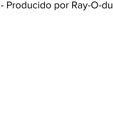
BUD
 - Producido por Ray-O-d
trellas.