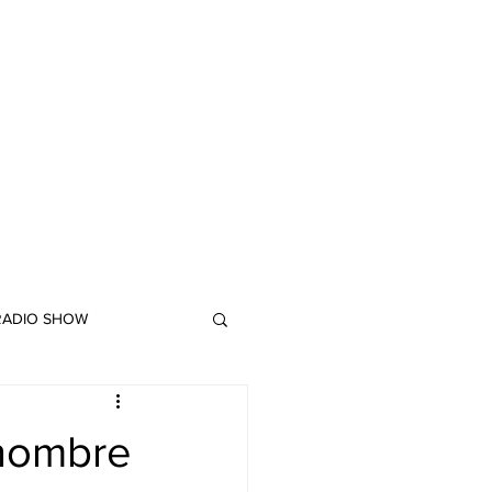
 RADIO SHOW
"DUB MEETING LYRICS"
 nombre