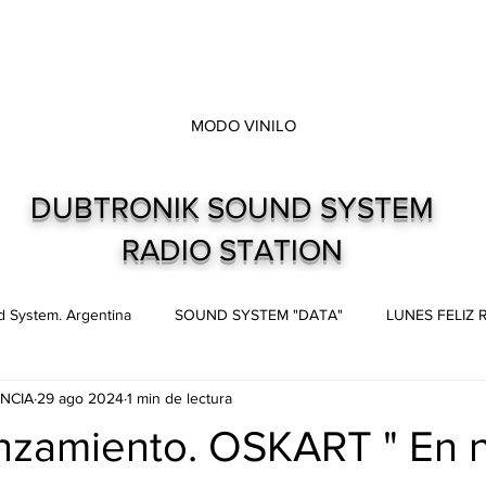
MODO VINILO
DUBTRONIK SOUND SYSTEM
RADIO STATION
 System. Argentina
SOUND SYSTEM "DATA"
LUNES FELIZ
NCIA
29 ago 2024
1 min de lectura
s
Live and direct. Shows. Recitales.
Dubtronik Records
nzamiento. OSKART " En