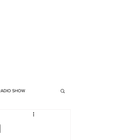
 RADIO SHOW
"DUB MEETING LYRICS"
l