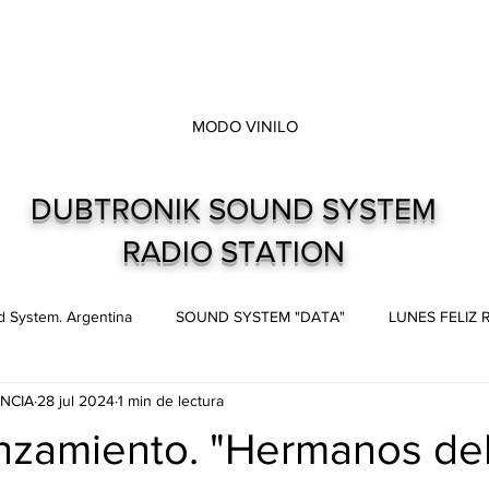
MODO VINILO
DUBTRONIK SOUND SYSTEM
RADIO STATION
 System. Argentina
SOUND SYSTEM "DATA"
LUNES FELIZ
NCIA
28 jul 2024
1 min de lectura
s
Live and direct. Shows. Recitales.
Dubtronik Records
nzamiento. "Hermanos de