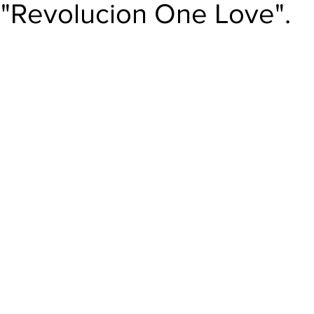
BUD
 "Revolucion One Love".
trellas.