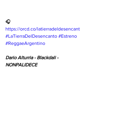
🎧
https://orcd.co/latierradeldesencant
#LaTierraDelDesencanto
#Estreno
#ReggaeArgentino
Dario Alturria - Blackdali - 
NONPALIDECE