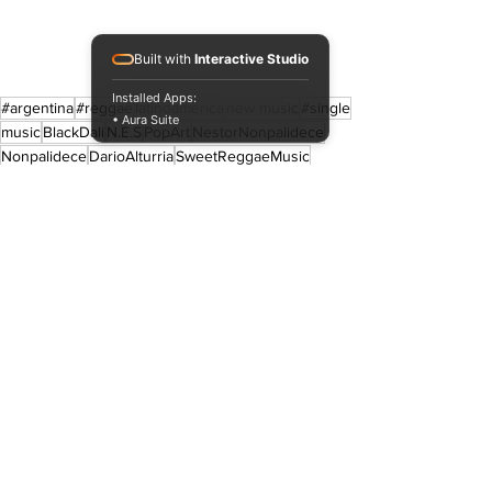
Built with
Interactive Studio
Installed Apps:
#argentina
#reggae
latinoamerica
new music
#single
• Aura Suite
music
BlackDali
N.E.S
PopArt
NestorNonpalidece
Nonpalidece
DarioAlturria
SweetReggaeMusic
Nuevos Lanzamientos.
Ver todo
Entradas recientes