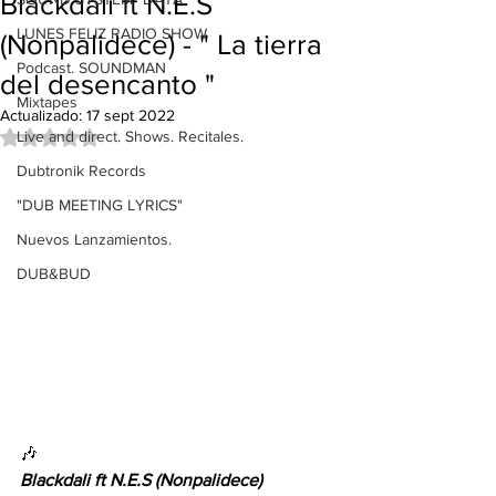
Blackdali ft N.E.S
LUNES FELIZ RADIO SHOW
(Nonpalidece) - " La tierra
Podcast. SOUNDMAN
del desencanto "
Mixtapes
Actualizado:
17 sept 2022
Live and direct. Shows. Recitales.
Obtuvo NaN de 5 estrellas.
Dubtronik Records
"DUB MEETING LYRICS"
Nuevos Lanzamientos.
DUB&BUD
🎶
Blackdali ft N.E.S (Nonpalidece)