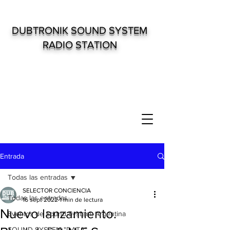
DUBTRONIK SOUND SYSTEM
RADIO STATION
Entrada
Todas las entradas
SELECTOR CONCIENCIA
Todas las entradas
16 sept 2022
1 min de lectura
Nuevo lanzamiento.
Eventos de Sound System. Argentina
SOUND SYSTEM "DATA"