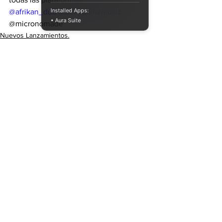
Installed Apps:
@afrikan_dub
@benjaminzmusic
• Aura Suite
@micronomade
Nuevos Lanzamientos.
Ver todo
Entradas recientes