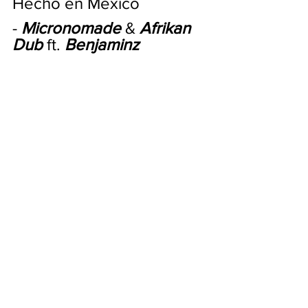
Hecho en Mexico 
- 
Micronomade
 & 
Afrikan 
Dub
 ft. 
Benjaminz