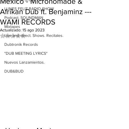
Mexico - Micronomade &
LUNES FELIZ RADIO SHOW
Afrikan Dub ft. Benjaminz ---
Podcast. SOUNDMAN
WAMI RECORDS
Mixtapes
Actualizado:
15 ago 2023
Live and direct. Shows. Recitales.
Obtuvo NaN de 5 estrellas.
Dubtronik Records
"DUB MEETING LYRICS"
Nuevos Lanzamientos.
DUB&BUD