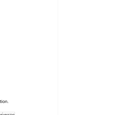
tion.
re
version