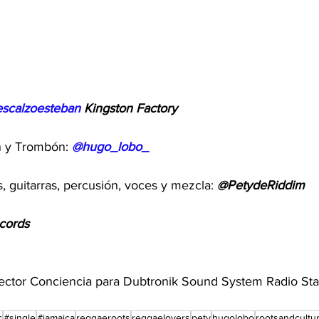
scalzoesteban
 Kingston Factory
 y Trombón: 
@hugo_lobo_
os, guitarras, percusión, voces y mezcla: 
@PetydeRiddim
cords
lector Conciencia para Dubtronik Sound System Radio Sta
c
#single
#jamaica
reggaeroots
reggaelovers
pety
hugolobo
rootsandcultu