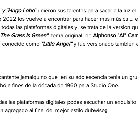
¨ y ¨Hugo Lobo¨
 unieron sus talentos para sacar a la luz el 
te 2022 los vuelve a encontrar para hacer mas música … el
todas las plataformas digitales y  se trata de la versión q
The Grass Is Green”
, tema original  de 
Alphonso "Al” Cam
́n conocido como 
"Little Angel” 
y fue versionado también 
cantante jamaiquino que  en su adolescencia tenia un gr
abó a fines de la década de 1960 para Studio One.
das las plataformas digitales podes escuchar un exquisit
n agregado al final del mejor estilo dubwise¡¡   