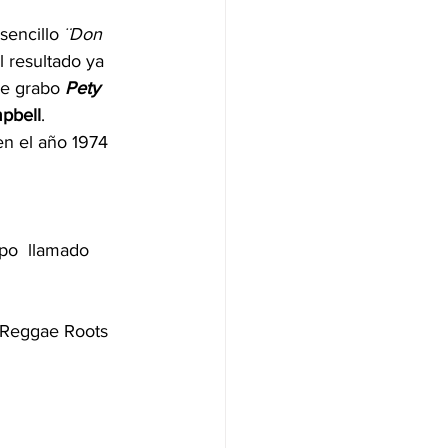
sencillo 
¨Don
 resultado ya 
ue grabo 
Pety 
pbell
.
en el año 1974 
upo
 llamado 
o Reggae Roots 