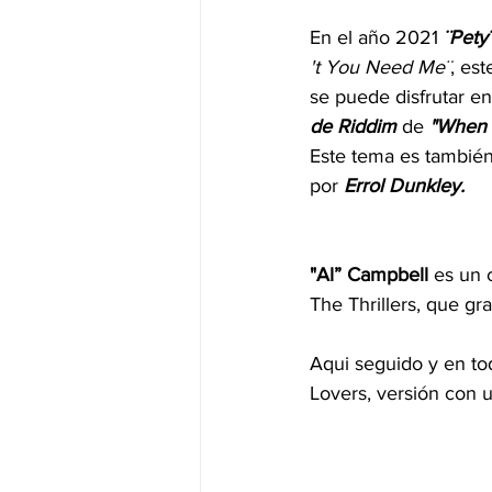
En el año 2021 
¨Pety
't You Need Me¨
, es
se puede disfrutar en 
de Riddim
 de 
"When 
Este tema es tambie
por 
Errol Dunkley.
"Al” Campbell 
es un 
The Thrillers, que gr
Aqui seguido y en to
Lovers, versión con u