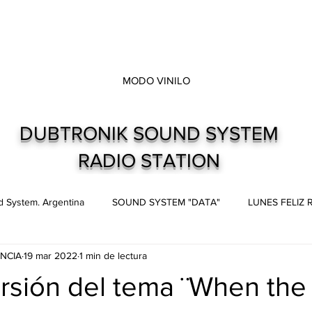
MODO VINILO
DUBTRONIK SOUND SYSTEM
RADIO STATION
 System. Argentina
SOUND SYSTEM "DATA"
LUNES FELIZ
NCIA
19 mar 2022
1 min de lectura
s
Live and direct. Shows. Recitales.
Dubtronik Records
rsión del tema ¨When the