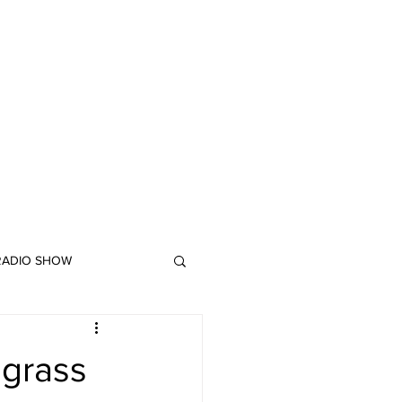
 RADIO SHOW
"DUB MEETING LYRICS"
 grass