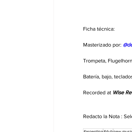
Ficha técnica:
Masterizado por: 
@de
Trompeta, Flugelhorn
Batería, bajo, teclad
Recorded at 
Wise Re
Redacto la Nota : Se
#argentina
#dub
new musi