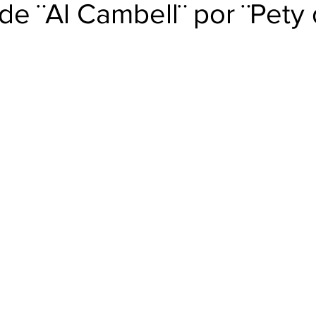
BUD
 de ¨Al Cambell¨ por ¨Pety
trellas.