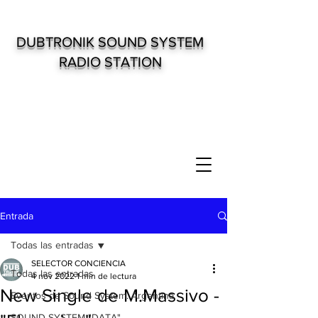
DUBTRONIK SOUND SYSTEM
RADIO STATION
Entrada
Todas las entradas
SELECTOR CONCIENCIA
Todas las entradas
4 nov 2022
1 min de lectura
New Single de M.Massivo -
Eventos de Sound System. Argentina
SOUND SYSTEM "DATA"