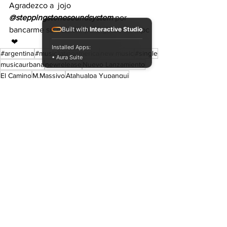
Agradezco a  jojo 
@steppingstonesoundsystem
 por 
bancarme su estudio para grabar la mpc 
Built with
Interactive Studio
 ❤
Installed Apps:
#argentina
#music
latinoamerica
new music
#single
• Aura Suite
musicaurbana
newrelease
Nuevo Lanzamiento
El Camino
M.Massivo
Atahualpa Yupanqui
Nuevos Lanzamientos.
Ver todo
Entradas recientes