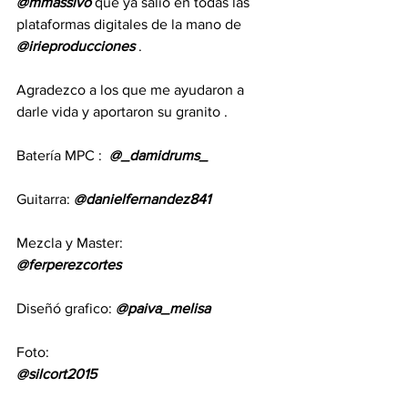
@mmassivo
 que ya salio en todas las 
plataformas digitales de la mano de 
@irieproducciones
 .
Agradezco a los que me ayudaron a 
darle vida y aportaron su granito . 
Batería MPC :  
@_damidrums_
Guitarra: 
@danielfernandez841
Mezcla y Master:
@ferperezcortes
Diseñó grafico: 
@paiva_melisa
Foto:
@silcort2015