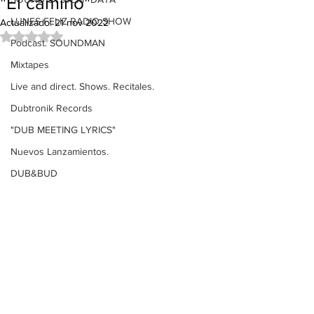
"El camino"
LUNES FELIZ RADIO SHOW
Actualizado:
21 nov 2022
Obtuvo NaN de 5 estrellas.
Podcast. SOUNDMAN
Mixtapes
Live and direct. Shows. Recitales.
Dubtronik Records
"DUB MEETING LYRICS"
Nuevos Lanzamientos.
DUB&BUD