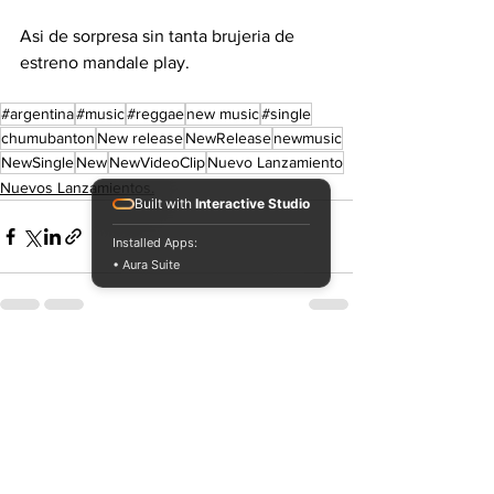
Asi de sorpresa sin tanta brujeria de 
estreno mandale play.
#argentina
#music
#reggae
new music
#single
chumubanton
New release
NewRelease
newmusic
NewSingle
New
NewVideoClip
Nuevo Lanzamiento
Nuevos Lanzamientos.
Built with
Interactive Studio
Installed Apps:
• Aura Suite
Ver todo
Entradas recientes