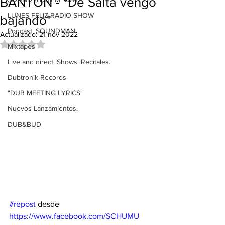
BANTON - "De Salta vengo
LUNES FELIZ RADIO SHOW
bajando"
Podcast. SOUNDMAN
Actualizado:
21 nov 2022
Obtuvo NaN de 5 estrellas.
Mixtapes
Live and direct. Shows. Recitales.
Dubtronik Records
"DUB MEETING LYRICS"
Nuevos Lanzamientos.
DUB&BUD
#repost
 desde 
https://www.facebook.com/SCHUMU