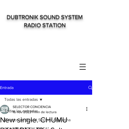
DUBTRONIK SOUND SYSTEM
RADIO STATION
Entrada
Todas las entradas
SELECTOR CONCIENCIA
Todas las entradas
16 nov 2022
1 min de lectura
New single. CHUMU
Eventos de Sound System. Argentina
SOUND SYSTEM "DATA"