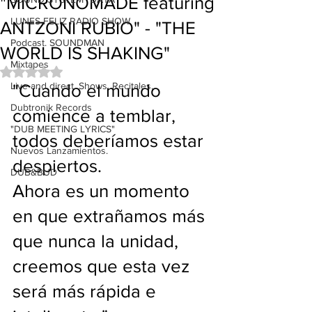
"MICRONOMADE featuring
LUNES FELIZ RADIO SHOW
ANTZONI RUBIO" - "THE
Podcast. SOUNDMAN
WORLD IS SHAKING"
Mixtapes
Obtuvo NaN de 5 estrellas.
Live and direct. Shows. Recitales.
"Cuando el mundo 
Dubtronik Records
comience a temblar, 
"DUB MEETING LYRICS"
todos deberíamos estar 
Nuevos Lanzamientos.
despiertos.  
DUB&BUD
Ahora es un momento 
en que extrañamos más 
que nunca la unidad, 
creemos que esta vez 
será más rápida e 