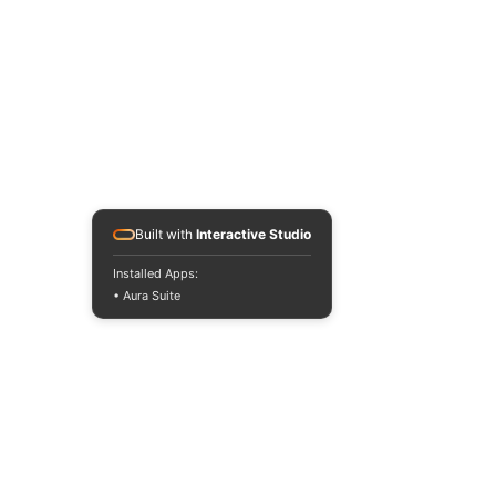
Built with
Interactive Studio
Installed Apps:
• Aura Suite
#dub
#dubstepper
#vocal
#internacional
#dubmusic
#steppa
#stepper
#dubsteppa
#dubinternacional
#micronomade
#antzonirubio
#Argentina
#España
#Japón
#México