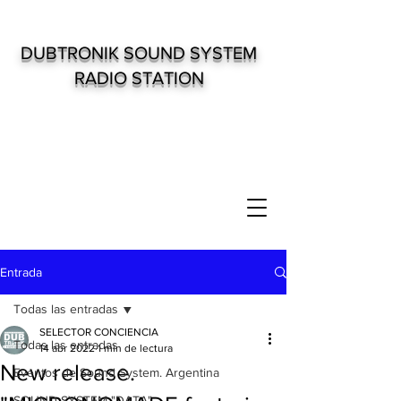
DUBTRONIK SOUND SYSTEM
RADIO STATION
Entrada
Todas las entradas
SELECTOR CONCIENCIA
Todas las entradas
14 abr 2022
1 min de lectura
New release.
Eventos de Sound System. Argentina
SOUND SYSTEM "DATA"