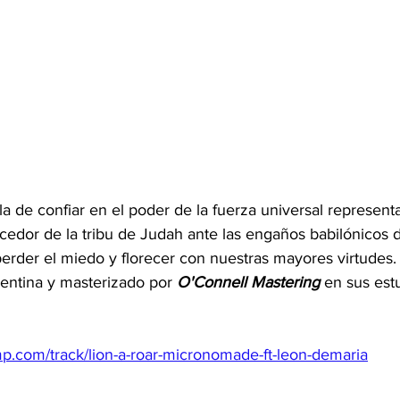
 de confiar en el poder de la fuerza universal represent
edor de la tribu de Judah ante las engaños babilónicos d
perder el miedo y florecer con nuestras mayores virtudes
ntina y masterizado por 
O'Connell Mastering
 en sus est
p.com/track/lion-a-roar-micronomade-ft-leon-demaria