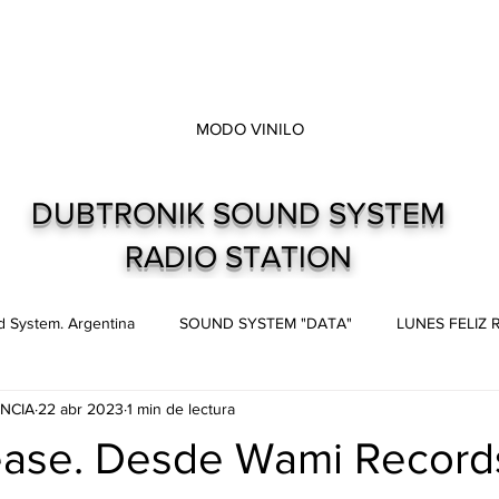
MODO VINILO
DUBTRONIK SOUND SYSTEM
RADIO STATION
 System. Argentina
SOUND SYSTEM "DATA"
LUNES FELIZ
NCIA
22 abr 2023
1 min de lectura
s
Live and direct. Shows. Recitales.
Dubtronik Records
ase. Desde Wami Records