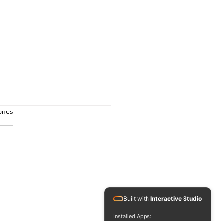
iones
o Albúm de "Turi
man" _ "Bien Positive" _
Built with
Interactive Studio
: Jah Family Records.
Installed Apps: