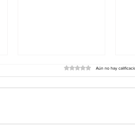
Obtuvo 0 de 5 estrellas.
Aún no hay calificac
Palestina Libre Vol.2 - Música
Nuev
contra el colonialismo. Album
Rasta
solidario por Palestina.
Sello