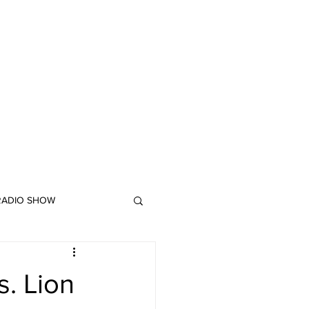
 RADIO SHOW
"DUB MEETING LYRICS"
. Lion