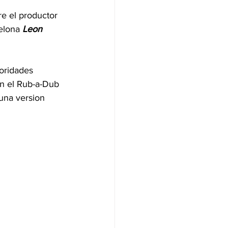
e el productor 
elona 
Leon 
oridades 
en el Rub-a-Dub 
una version 