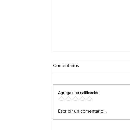
Comentarios
Agrega una calificación
"ARIWA SOUNDS".EL
Escribir un comentario...
LEGADO INMORTAL DE
"MAD PROFESSOR": Melodies
Internacional