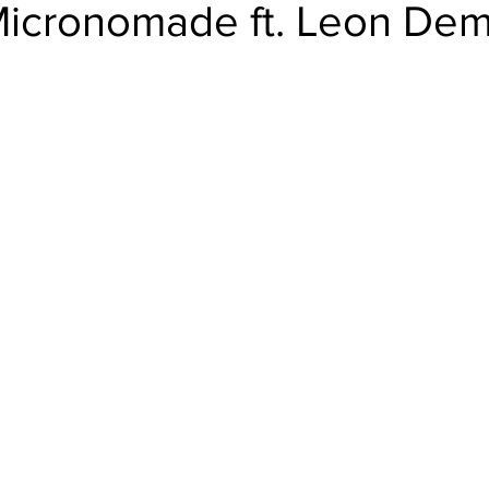
BUD
Micronomade ft. Leon Dem
trellas.