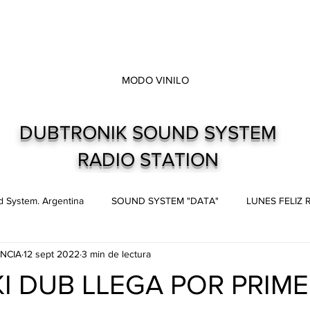
MODO VINILO
DUBTRONIK SOUND SYSTEM
RADIO STATION
 System. Argentina
SOUND SYSTEM "DATA"
LUNES FELIZ
NCIA
12 sept 2022
3 min de lectura
s
Live and direct. Shows. Recitales.
Dubtronik Records
I DUB LLEGA POR PRIM