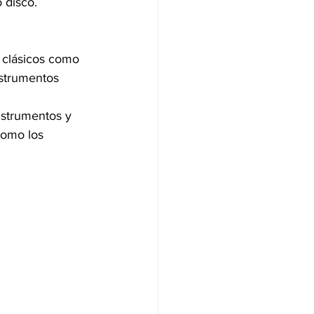
 disco.
 clásicos como 
nstrumentos 
nstrumentos y 
como los 