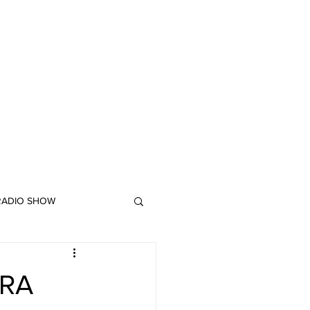
 RADIO SHOW
"DUB MEETING LYRICS"
ERA