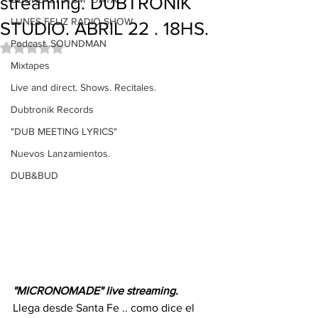
streaming. DUBTRONIK
LUNES FELIZ RADIO SHOW
STUDIO. ABRIL 22 . 18HS.
Podcast. SOUNDMAN
Obtuvo NaN de 5 estrellas.
Mixtapes
Live and direct. Shows. Recitales.
Dubtronik Records
"DUB MEETING LYRICS"
Nuevos Lanzamientos.
DUB&BUD
"MICRONOMADE" live streaming.
Llega desde Santa Fe .. como dice el 