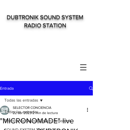
DUBTRONIK SOUND SYSTEM
RADIO STATION
Entrada
Todas las entradas
SELECTOR CONCIENCIA
Todas las entradas
22 abr 2023
2 min de lectura
"MICRONOMADE" live
Eventos de Sound System. Argentina
SOUND SYSTEM "DATA"