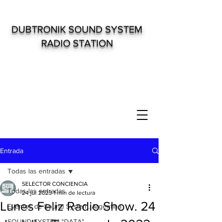
DUBTRONIK SOUND SYSTEM
RADIO STATION
Entrada
Todas las entradas
SELECTOR CONCIENCIA
Todas las entradas
24 jul 2023
1 min de lectura
Lunes Feliz Radio Show. 24
Eventos de Sound System. Argentina
SOUND SYSTEM "DATA"