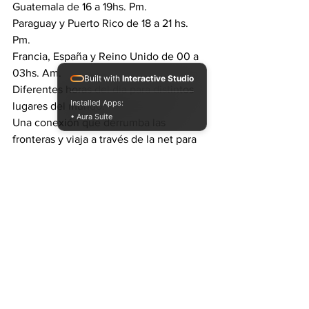
Guatemala de 16 a 19hs. Pm.
Paraguay y Puerto Rico de 18 a 21 hs. 
Pm.
Francia, España y Reino Unido de 00 a 
03hs. Am.
Built with
Interactive Studio
Diferentes horas del día para distintos 
Installed Apps:
lugares del mundo.
• Aura Suite
Una conexión que derrumba las 
fronteras y viaja a través de la net para 
conectarnos.
Un mismo momento para vivir el vivo y 
directo de Lunes Feliz.
#argentina
#music
#reggae
latinoamerica
#dub
#selectorconciencia
dubbing
#arpdubinc
#chumubanton
#dubbers
#dubtroniksoundsystem
#dubtronik
#DUB&BUD
#innamididubyard
#RayOdub
#dubmix
#LunesFelizRadioShow
#presentacion
#poetadubtroniko
LUNES FELIZ RADIO SHOW