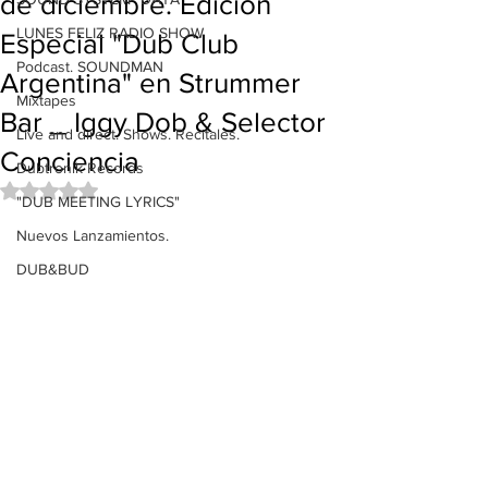
de diciembre. Edicion
LUNES FELIZ RADIO SHOW
Especial "Dub Club
Podcast. SOUNDMAN
Argentina" en Strummer
Mixtapes
Bar _ Iggy Dob & Selector
Live and direct. Shows. Recitales.
Conciencia
Dubtronik Records
Obtuvo NaN de 5 estrellas.
"DUB MEETING LYRICS"
Nuevos Lanzamientos.
DUB&BUD