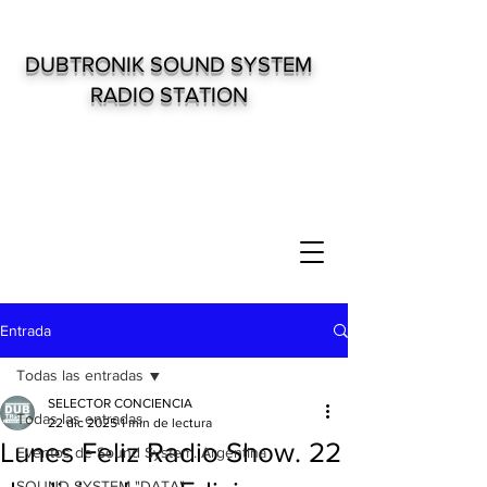
DUBTRONIK SOUND SYSTEM
RADIO STATION
Entrada
Todas las entradas
SELECTOR CONCIENCIA
Todas las entradas
22 dic 2025
1 min de lectura
Lunes Feliz Radio Show. 22
Eventos de Sound System. Argentina
SOUND SYSTEM "DATA"