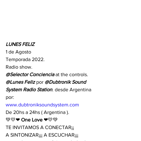
LUNES FELIZ
1 de Agosto
Temporada 2022.
Radio show.
@Selector Conciencia 
at the controls.
@Lunes Feliz
 por 
@Dubtronik Sound 
System Radio Station
. desde Argentina 
por:
www.dubtroniksoundsystem.com
De 20hs a 24hs ( Argentina ).
💚💛❤ 
One Love
 ❤💛💚
TE INVITAMOS A CONECTAR¡¡
A SINTONIZAR¡¡¡ A ESCUCHAR¡¡¡