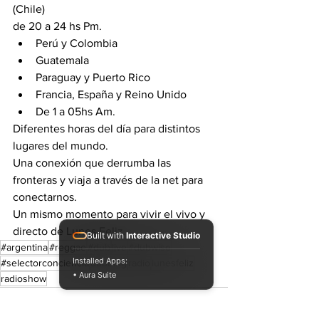
(Chile) 
de 20 a 24 hs Pm.
Perú y Colombia 
Guatemala 
Paraguay y Puerto Rico 
Francia, España y Reino Unido 
De 1 a 05hs Am.
Diferentes horas del día para distintos 
lugares del mundo.
Una conexión que derrumba las 
fronteras y viaja a través de la net para 
conectarnos.
Un mismo momento para vivir el vivo y 
directo de Lunes Feliz.
Built with
Interactive Studio
#argentina
#reggae
#dub
live
#dubwise
Installed Apps:
#selectorconciencia
dubbing
radio
lunesfeliz
• Aura Suite
radioshow