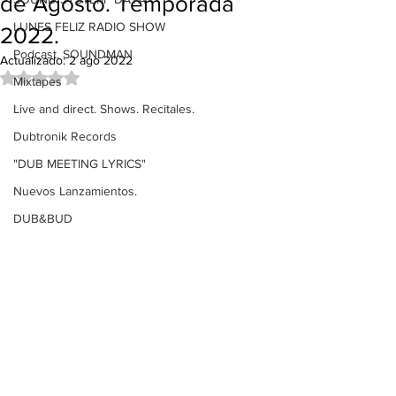
de Agosto. Temporada
LUNES FELIZ RADIO SHOW
2022.
Podcast. SOUNDMAN
Actualizado:
2 ago 2022
Obtuvo NaN de 5 estrellas.
Mixtapes
Live and direct. Shows. Recitales.
Dubtronik Records
"DUB MEETING LYRICS"
Nuevos Lanzamientos.
DUB&BUD