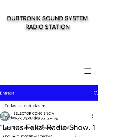
DUBTRONIK SOUND SYSTEM
RADIO STATION
Entrada
Todas las entradas
SELECTOR CONCIENCIA
Todas las entradas
1 ago 2022
1 min de lectura
"Lunes Feliz" Radio Show. 1
Eventos de Sound System. Argentina
SOUND SYSTEM "DATA"