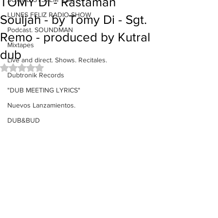
TOMY DI - Rastaman
LUNES FELIZ RADIO SHOW
Souljah - by Tomy Di - Sgt.
Podcast. SOUNDMAN
Remo - produced by Kutral
Mixtapes
dub
Live and direct. Shows. Recitales.
Obtuvo NaN de 5 estrellas.
Dubtronik Records
"DUB MEETING LYRICS"
Nuevos Lanzamientos.
DUB&BUD