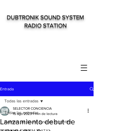
DUBTRONIK SOUND SYSTEM
RADIO STATION
Entrada
Todas las entradas
SELECTOR CONCIENCIA
Todas las entradas
15 ago 2023
1 min de lectura
Lanzamiento debut de
Eventos de Sound System. Argentina
SOUND SYSTEM "DATA"