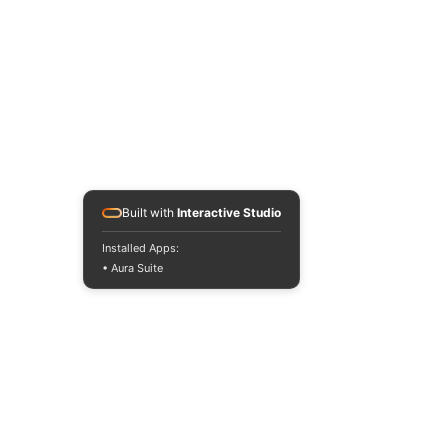
Built with
Interactive Studio
Installed Apps:
• Aura Suite
https://www.instagram.com/sgt.remo/
Sgt. Remo
Reggae music and a few 
other things.
https://linktr.ee/sgt.remo?