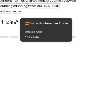
#argentina
#music
latinoamerica
#dub
live
#dubwise
dubbing
#dubbing
#chile
#KUTRAL DUB
#strummerbar
Built with
Interactive Studio
Installed Apps:
• Aura Suite
Ver todo
Entradas recientes