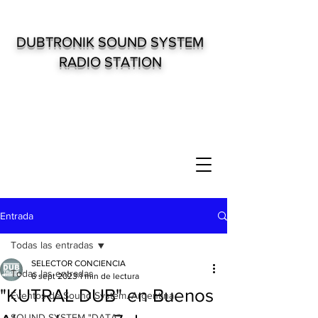
DUBTRONIK SOUND SYSTEM
RADIO STATION
Entrada
Todas las entradas
SELECTOR CONCIENCIA
Todas las entradas
6 sept 2023
1 min de lectura
"KUTRAL DUB" en Buenos
Eventos de Sound System. Argentina
SOUND SYSTEM "DATA"