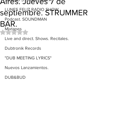
Aires. Jueves 7 de
LUNES FELIZ RADIO SHOW
septiembre. STRUMMER
Podcast. SOUNDMAN
BAR.
Mixtapes
Obtuvo NaN de 5 estrellas.
Live and direct. Shows. Recitales.
Dubtronik Records
"DUB MEETING LYRICS"
Nuevos Lanzamientos.
DUB&BUD