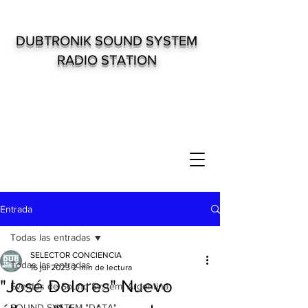
DUBTRONIK SOUND SYSTEM
RADIO STATION
Entrada
Todas las entradas
SELECTOR CONCIENCIA
Todas las entradas
16 jul 2023
2 min de lectura
"José Dolores" Nuevo
Eventos de Sound System. Argentina
SOUND SYSTEM "DATA"