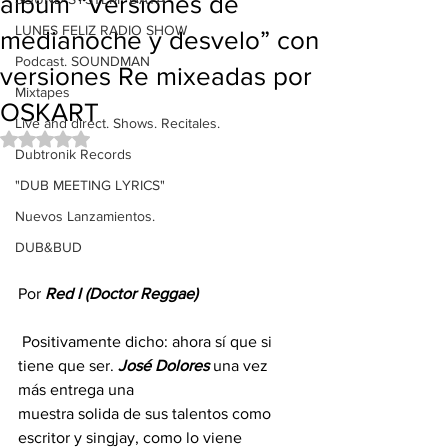
álbum “Versiones de
LUNES FELIZ RADIO SHOW
medianoche y desvelo” con
Podcast. SOUNDMAN
versiones Re mixeadas por
Mixtapes
OSKART
Live and direct. Shows. Recitales.
Obtuvo NaN de 5 estrellas.
Dubtronik Records
"DUB MEETING LYRICS"
Nuevos Lanzamientos.
DUB&BUD
Por 
Red I (Doctor Reggae)
 Positivamente dicho: ahora sí que si 
tiene que ser. 
José Dolores
 una vez 
más entrega una 
muestra solida de sus talentos como 
escritor y singjay, como lo viene 