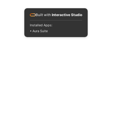
Built with
Interactive Studio
Installed Apps:
• Aura Suite
José Dolores: 
contacto.josedolores@gmail.com
 / 
@josedoloresfeley
Oskart: 
mateyganja@gmail.com
 / 