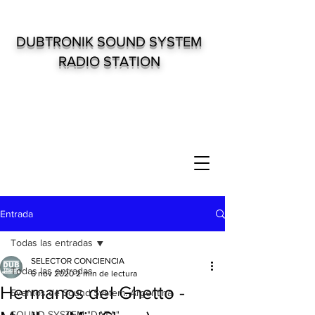
DUBTRONIK SOUND SYSTEM
RADIO STATION
Entrada
Todas las entradas
SELECTOR CONCIENCIA
Todas las entradas
6 nov 2020
2 min de lectura
Hermanos del Ghetto -
Eventos de Sound System. Argentina
SOUND SYSTEM "DATA"