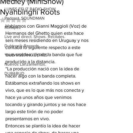
Medley (MiniShow)
LUNES FELIZ RADIO SHOW
Nyahbinghi Roots
Podcast. SOUNDMAN
Obtuvo NaN de 5 estrellas.
Hablamos con Gianni Maggioli (Voz) de 
Mixtapes
Hermanos del Ghetto quien esta hace 
Live and direct. Shows. Recitales.
seis meses residiendo en Uruguay y nos 
Dubtronik Records
contaba lo siguiente respecto a este 
nuevo video clip de la banda que fue 
"DUB MEETING LYRICS"
producido a la distancia.
Nuevos Lanzamientos.
“La producción nació con la idea de 
DUB&BUD
hacer algo con la banda completa. 
Estábamos extrañando los shows en 
vivo, que es lo que más nos conecta y 
hace ya unos años que venimos 
tocando y girando juntos y se nos hace 
largo este tirón de no poder 
presentarnos en vivo.
Entonces se plantío la idea de hacer 
una especie de show, de hacer una 