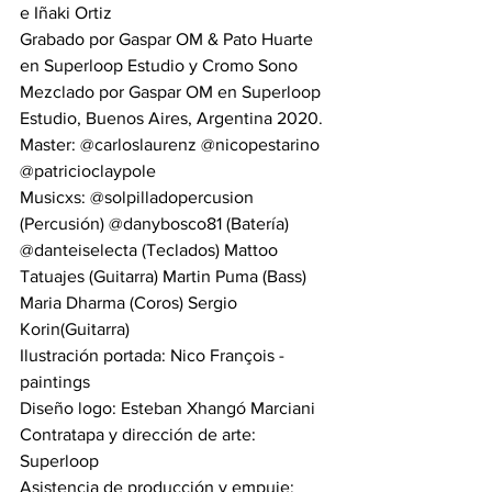
e Iñaki Ortiz 
Grabado por Gaspar OM & Pato Huarte 
en Superloop Estudio y Cromo Sono 
Mezclado por Gaspar OM en Superloop 
Estudio, Buenos Aires, Argentina 2020.
Master: @carloslaurenz @nicopestarino 
@patricioclaypole 
Musicxs: @solpilladopercusion 
(Percusión) @danybosco81 (Batería) 
@danteiselecta (Teclados) Mattoo 
Tatuajes (Guitarra) Martin Puma (Bass) 
Maria Dharma (Coros) Sergio 
Korin(Guitarra)
Ilustración portada: Nico François - 
paintings 
Diseño logo: Esteban Xhangó Marciani
Contratapa y dirección de arte: 
Superloop 
Asistencia de producción y empuje: 