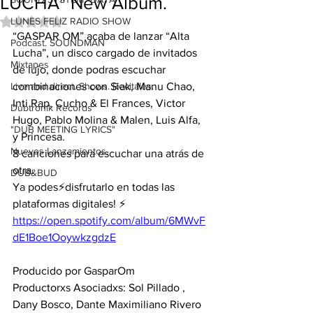
LUCHA" New Album.
LUNES FELIZ RADIO SHOW
Obtuvo NaN de 5 estrellas.
“GASPAR OM” acaba de lanzar “Alta 
Podcast. SOUNDMAN
Lucha”, un disco cargado de invitados 
Mixtapes
de lujo, donde podras escuchar 
Live and direct. Shows. Recitales.
combinaciones con Siak, Manu Chao, 
Inti Rap, Cucho & El Frances, Victor 
Dubtronik Records
Hugo, Pablo Molina & Malen, Luis Alfa, 
"DUB MEETING LYRICS"
y Princesa.
Nuevos Lanzamientos.
8 canciones para escuchar una atrás de 
otra.
DUB&BUD
Ya podes⚡disfrutarlo en todas las 
plataformas digitales! ⚡️
https://open.spotify.com/album/6MWvF
dE1Boe1OoywkzgdzE
Producido por GasparOm 
Productorxs Asociadxs: Sol Pillado , 
Dany Bosco, Dante Maximiliano Rivero 