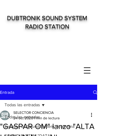
DUBTRONIK SOUND SYSTEM
RADIO STATION
Entrada
Todas las entradas
SELECTOR CONCIENCIA
Todas las entradas
24 oct 2020
1 min de lectura
"GASPAR OM" lanzo "ALTA
Eventos de Sound System. Argentina
SOUND SYSTEM "DATA"