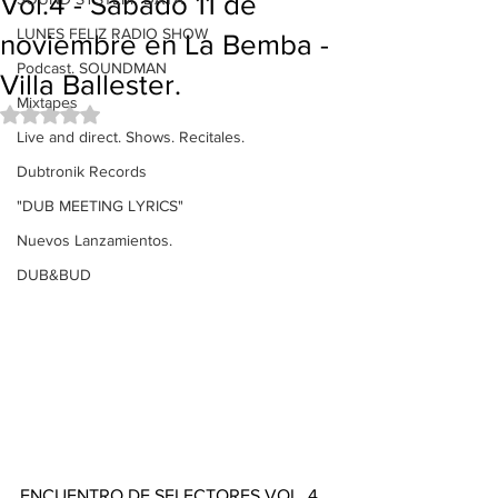
Vol.4 - Sabado 11 de
LUNES FELIZ RADIO SHOW
noviembre en La Bemba -
Podcast. SOUNDMAN
Villa Ballester.
Mixtapes
Obtuvo NaN de 5 estrellas.
Live and direct. Shows. Recitales.
Dubtronik Records
"DUB MEETING LYRICS"
Nuevos Lanzamientos.
DUB&BUD
ENCUENTRO DE SELECTORES VOL. 4