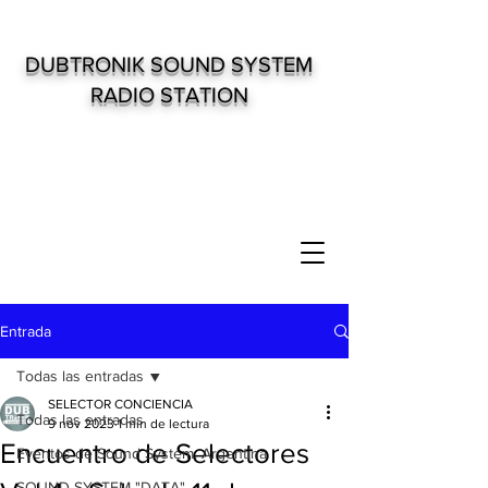
DUBTRONIK SOUND SYSTEM
RADIO STATION
Entrada
Todas las entradas
SELECTOR CONCIENCIA
Todas las entradas
9 nov 2023
1 min de lectura
Encuentro de Selectores
Eventos de Sound System. Argentina
SOUND SYSTEM "DATA"