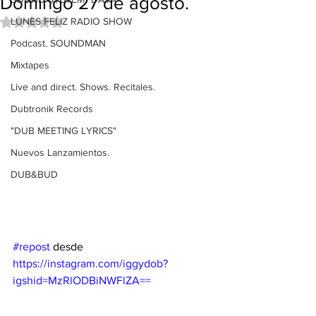
Domingo 27 de agosto.
LUNES FELIZ RADIO SHOW
Obtuvo NaN de 5 estrellas.
Podcast. SOUNDMAN
Mixtapes
Live and direct. Shows. Recitales.
Dubtronik Records
"DUB MEETING LYRICS"
Nuevos Lanzamientos.
DUB&BUD
#repost
 desde 
https://instagram.com/iggydob?
igshid=MzRlODBiNWFlZA==