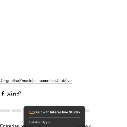
#argentina
#music
latinoamerica
#dub
live
Built with
Interactive Studio
Installed Apps:
Ver todo
Entradas recientes