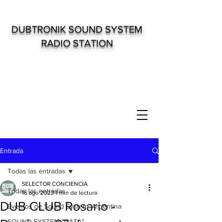
DUBTRONIK SOUND SYSTEM
RADIO STATION
Entrada
Todas las entradas
SELECTOR CONCIENCIA
Todas las entradas
16 ago 2023
1 min de lectura
DUB CLUB Rosario -
Eventos de Sound System. Argentina
SOUND SYSTEM "DATA"