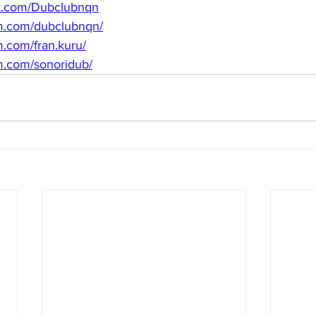
ok.com/Dubclubnqn
am.com/dubclubnqn/
m.com/fran.kuru/
m.com/sonoridub/