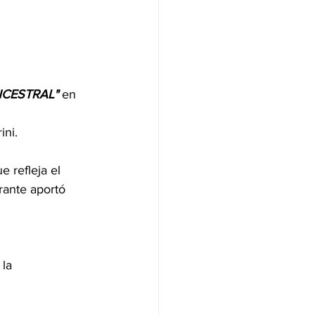
CESTRAL" 
en 
ni. 
 refleja el 
rante aportó 
la 
  