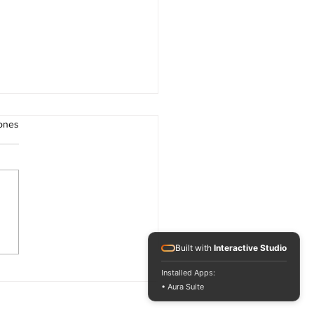
iones
s Feliz Radio Show. 3 de
o. Especial " Ballester
Built with
Interactive Studio
d " Dub Soundclash
e Sabadub y Selector
Installed Apps:
iencia. Live dub mix.
• Aura Suite