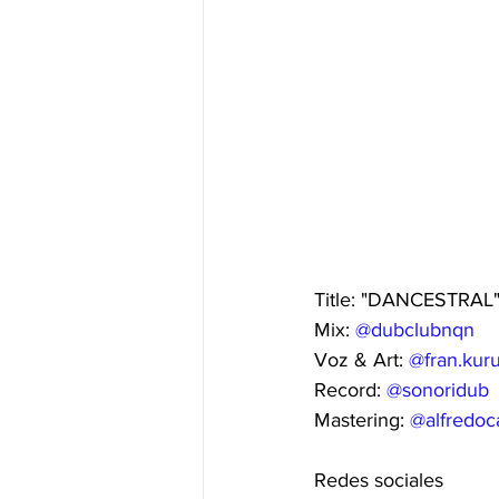
Title: "DANCESTRAL
Mix: 
@dubclubnqn
Voz & Art: 
@fran.kur
Record: 
@sonoridub
Mastering: 
@alfredoca
Redes sociales