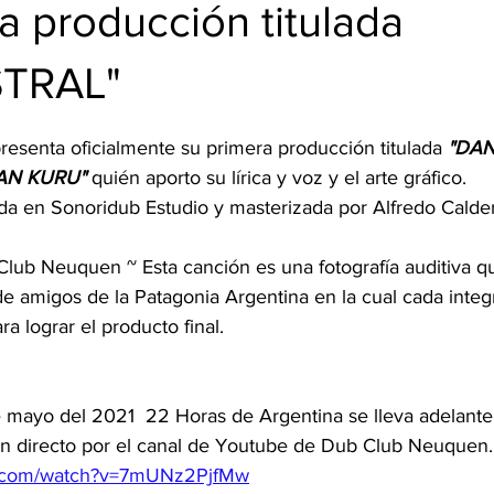
BUD
a producción titulada
TRAL"
trellas.
presenta oficialmente su primera producción titulada 
"DAN
AN KURU" 
quién aporto su lírica y voz y el arte gráfico.
da en Sonoridub Estudio y masterizada por Alfredo Calderi
lub Neuquen ~ Esta canción es una fotografía auditiva que
de amigos de la Patagonia Argentina en la cual cada integ
a lograr el producto final. 
 mayo del 2021  22 Horas de Argentina se lleva adelante 
 en directo por el canal de Youtube de Dub Club Neuquen.
e.com/watch?v=7mUNz2PjfMw