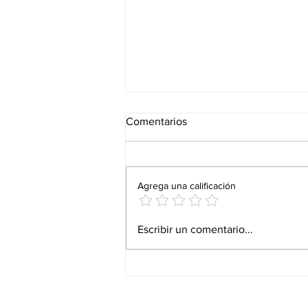
Comentarios
Agrega una calificación
"ARIWA SOUNDS".EL
Escribir un comentario...
LEGADO INMORTAL DE
"MAD PROFESSOR": Melodies
Internacional
presenta_sonidos de Ariwa.