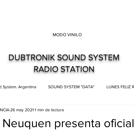
MODO VINILO
DUBTRONIK SOUND SYSTEM
RADIO STATION
 System. Argentina
SOUND SYSTEM "DATA"
LUNES FELIZ
NCIA
26 may 2021
1 min de lectura
s
Live and direct. Shows. Recitales.
Dubtronik Records
 Neuquen presenta oficia