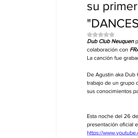
Nuevos Lanzamientos.
DUB&
su primer
"DANCES
Obtuvo NaN de 5 es
Dub Club Neuquen
 
colaboración con 
FR
La canción fue graba
De Agustin aka Dub C
trabajo de un grupo 
sus conocimientos par
Esta noche del 26 de
presentación oficial
https://www.youtub