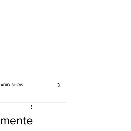
 RADIO SHOW
"DUB MEETING LYRICS"
lmente