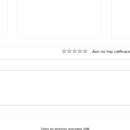
Obtuvo 0 de 5 estrellas.
Aún no hay calificac
Pety de Riddim + Dubtronik
Lune
Crew en Big Bang Feria Party
agost
_ La 3era Estrella Bar _
Soun
Sabado 8 de Agosto.
entr
Conc
Todos los derechos reservados 2016