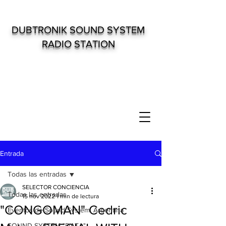
DUBTRONIK SOUND SYSTEM
RADIO STATION
Entrada
Todas las entradas
SELECTOR CONCIENCIA
Todas las entradas
15 nov 2022
1 min de lectura
"CONGOMAN" Cedric
Eventos de Sound System. Argentina
SOUND SYSTEM "DATA"