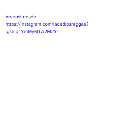
#repost
 desde 
https://instagram.com/ladediosreggae?
igshid=YmMyMTA2M2Y=