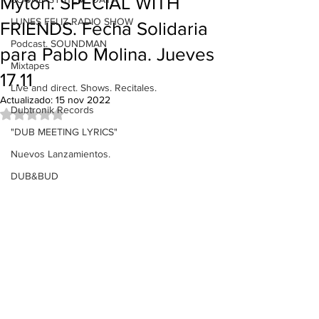
Myton. SPECIAL WITH
LUNES FELIZ RADIO SHOW
FRIENDS. Fecha Solidaria
Podcast. SOUNDMAN
para Pablo Molina. Jueves
Mixtapes
17.11
Live and direct. Shows. Recitales.
Actualizado:
15 nov 2022
Dubtronik Records
Obtuvo NaN de 5 estrellas.
"DUB MEETING LYRICS"
Nuevos Lanzamientos.
DUB&BUD