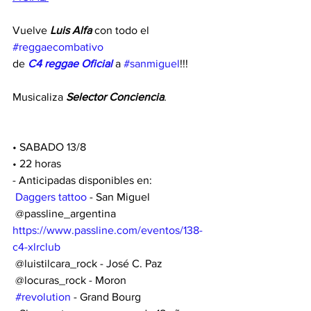
Vuelve 
Luis Alfa
 con todo el 
#reggaecombativo
de 
C4 reggae Oficial
 a 
#sanmiguel
!!!
Musicaliza 
Selector Conciencia
.
• SABADO 13/8 
• 22 horas 
- Anticipadas disponibles en:
Daggers tattoo
 - San Miguel 
 @passline_argentina
https://www.passline.com/eventos/138-
c4-xlrclub
 @luistilcara_rock - José C. Paz
 @locuras_rock - Moron
#revolution
 - Grand Bourg