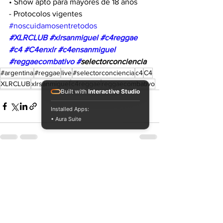
• Show apto para mayores de 18 años
- Protocolos vigentes 
#noscuidamosentretodos
#XLRCLUB
#xlrsanmiguel
#c4reggae
#c4
#C4enxlr
#c4ensanmiguel
#reggaecombativo
#
selectorconciencia 
#argentina
#reggae
live
#selectorconciencia
c4
C4
XLRCLUB
xlrsanmiguel
c4reggae
reggaecombativo
Built with
Interactive Studio
Installed Apps:
• Aura Suite
Ver todo
Entradas recientes