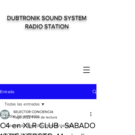
DUBTRONIK SOUND SYSTEM
RADIO STATION
Entrada
Todas las entradas
SELECTOR CONCIENCIA
Todas las entradas
1 ago 2022
1 min de lectura
C4 en XLR CLUB . SABADO
Eventos de Sound System. Argentina
SOUND SYSTEM "DATA"