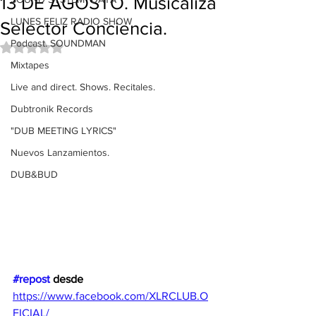
13 DE AGOSTO. Musicaliza
LUNES FELIZ RADIO SHOW
Selector Conciencia.
Podcast. SOUNDMAN
Obtuvo NaN de 5 estrellas.
Mixtapes
Live and direct. Shows. Recitales.
Dubtronik Records
"DUB MEETING LYRICS"
Nuevos Lanzamientos.
DUB&BUD
#repost
 desde 
https://www.facebook.com/XLRCLUB.O
FICIAL/