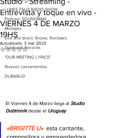
Studio - Streaming -
LUNES FELIZ RADIO SHOW
Entrevista y toque en vivo -
Podcast. SOUNDMAN
VIERNES 4 DE MARZO
Mixtapes
19HS
Live and direct. Shows. Recitales.
Actualizado:
3 mar 2023
Dubtronik Records
Obtuvo NaN de 5 estrellas.
"DUB MEETING LYRICS"
Nuevos Lanzamientos.
DUB&BUD
El Viernes 4 de Marzo llega al
 Studio 
Dubtronik
 desde el 
Uruguay 
«BRIGITTE U» 
esta
cantante, 
compositora y emprendedora 