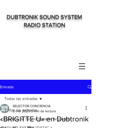
DUBTRONIK SOUND SYSTEM
RADIO STATION
Entrada
Todas las entradas
SELECTOR CONCIENCIA
Todas las entradas
2 mar 2023
3 min de lectura
«BRIGITTE U» en Dubtronik
Eventos de Sound System. Argentina
SOUND SYSTEM "DATA"