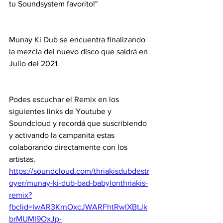
tu Soundsystem favorito!"
Munay Ki Dub se encuentra finalizando 
la mezcla del nuevo disco que saldrá en 
Julio del 2021
Podes escuchar el Remix en los 
siguientes links de Youtube y 
Soundcloud y recordá que suscribiendo 
y activando la campanita estas 
colaborando directamente con los 
artistas.
https://soundcloud.com/thriakisdubdestr
oyer/munay-ki-dub-bad-babylonthriakis-
remix?
fbclid=IwAR3KrnOxcJWARFhtRwlXBtJk
brMUMI9OxJp-