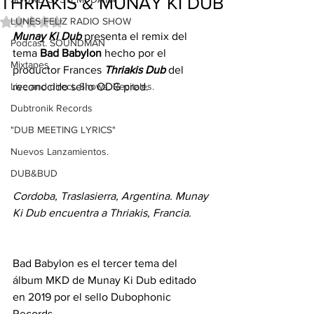
THRIAKIS & MUNAY KI DUB
LUNES FELIZ RADIO SHOW
Obtuvo NaN de 5 estrellas.
Munay Ki Dub
 presenta el remix del 
Podcast. SOUNDMAN
tema 
Bad Babylon
 hecho por el 
Mixtapes
productor Frances 
Thriakis Dub
 del 
Live and direct. Shows. Recitales.
reconocido sello ODG prod.
Dubtronik Records
"DUB MEETING LYRICS"
Nuevos Lanzamientos.
DUB&BUD
Cordoba, Traslasierra, Argentina. Munay 
Ki Dub encuentra a Thriakis, Francia.
Bad Babylon es el tercer tema del 
álbum MKD de Munay Ki Dub editado 
en 2019 por el sello Dubophonic 
Records. 