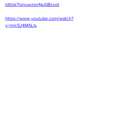
tdtIzk7ixnuwzenNuGBzooI
https://www.youtube.com/watch?
v=mlc5J4M5LIs