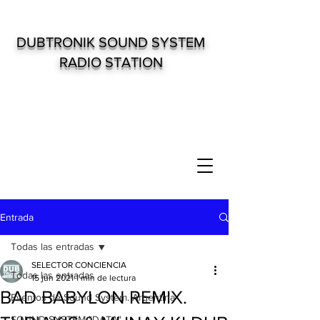
DUBTRONIK SOUND SYSTEM
RADIO STATION
Entrada
Todas las entradas
SELECTOR CONCIENCIA
Todas las entradas
15 jun 2021
1 min de lectura
BAD BABYLON REMIX.
Eventos de Sound System. Argentina
SOUND SYSTEM "DATA"