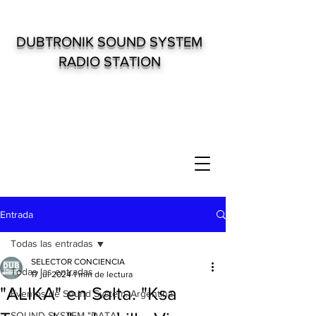
DUBTRONIK SOUND SYSTEM
RADIO STATION
Entrada
Todas las entradas
SELECTOR CONCIENCIA
Todas las entradas
17 jul 2024
1 min de lectura
"ALIKA" en Salta. "Ksa
Eventos de Sound System. Argentina
SOUND SYSTEM "DATA"