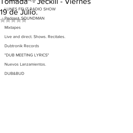
Tomada" - Jeckill - Viernes
LUNES FELIZ RADIO SHOW
19 de Julio.
Podcast. SOUNDMAN
Obtuvo NaN de 5 estrellas.
Mixtapes
Live and direct. Shows. Recitales.
Dubtronik Records
"DUB MEETING LYRICS"
Nuevos Lanzamientos.
DUB&BUD